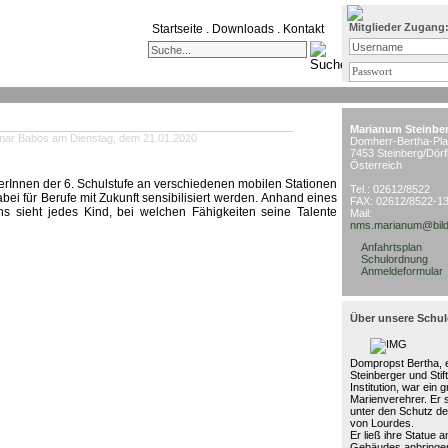
Mitglieder Zugang
Startseite
.
Downloads
.
Kontakt
Marianum Steinbe
mar Babos am Dienstag, dem 21.01.2020
Domherr-Bertha-Pla
7453 Steinberg/Dörf
Österreich
erInnen der 6. Schulstufe
an verschiedenen mobilen Stationen
Tel.: 02612/8522
i für Berufe mit Zukunft sensibilisiert werden
.
Anhand eines
FAX: 02612/8522-1
ns sieht jedes Kind, bei welchen Fähigkeiten seine Talente
Mail:
nms.marianum@bild
Anfahrtsplan
Schulordnung
Anmeldeformular
Über unsere Schul
Dompropst Bertha, e
Steinberger und Stif
Institution, war ein 
Marienverehrer. Er 
unter den Schutz de
von Lourdes.
Er ließ ihre Statue 
Gebäudes anbringen