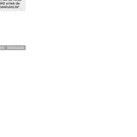
68 erhielt die
 „MARIANUM“.
ang
·
Impressum