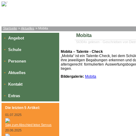
Startseite
»
Aktuelles
» Mobita
Mobita
Angebot
»
56304x gelesen - Geschrieben von Diet
Schule
»
Mobita – Talente - Check
„Mobita“ ist ein Talente-Check,
bei dem
Schül
ihre jeweiligen Begabungen erkennen und dabe
Personen
»
altersgerecht formulierten Auswertungsboge
liegen.
Aktuelles
»
Bildergalerie:
Mobita
Kontakt
»
Extras
»
Die letzten 5 Artikel:
01.07.2025
Sag zum Abschied leise Servus
20.06.2025