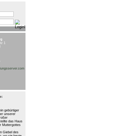
:
rg
tz 1
l
3
ungsserver.com
e:
in gebürtiger
ter unserer
großer
stellte das Haus
r Muttergottes
am Giebel des
, wo sie heute