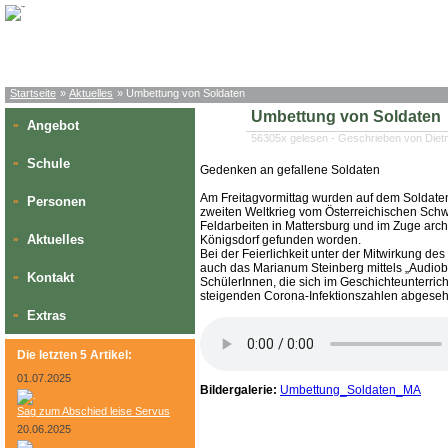
Startseite
»
Aktuelles
» Umbettung von Soldaten
Umbettung von Soldaten
Angebot
»
56305x gelesen - Geschrieben von Die
Schule
»
Gedenken an gefallene Soldaten
Am Freitagvormittag wurden auf dem Soldaten
Personen
»
zweiten Weltkrieg vom Österreichischen Schwar
Feldarbeiten in Mattersburg und im Zuge arc
Aktuelles
»
Königsdorf gefunden worden.
Bei der Feierlichkeit unter der Mitwirkung d
auch das Marianum Steinberg mittels „Audiobe
Kontakt
»
SchülerInnen, die sich im Geschichteunterric
steigenden Corona-Infektionszahlen abgese
Extras
»
Die letzten 5 Artikel:
01.07.2025
Bildergalerie:
Umbettung_Soldaten_MA
Sag zum Abschied leise Servus
20.06.2025