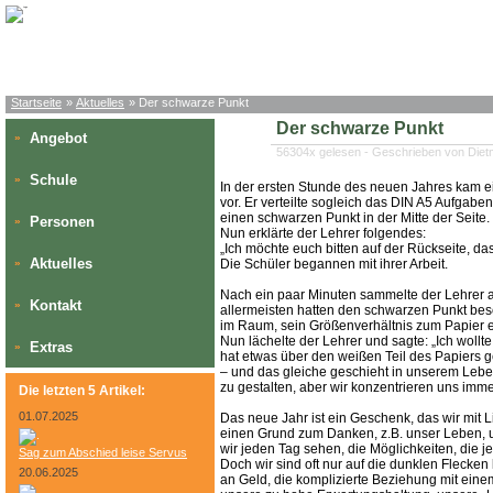
Startseite
»
Aktuelles
» Der schwarze Punkt
Der schwarze Punkt
Angebot
»
56304x gelesen - Geschrieben von Die
Schule
»
In der ersten Stunde des neuen Jahres kam e
vor. Er verteilte sogleich das DIN A5 Aufgaben
einen schwarzen Punkt in der Mitte der Seite.
Personen
»
Nun erklärte der Lehrer folgendes:
„Ich möchte euch bitten auf der Rückseite, das
Aktuelles
»
Die Schüler begannen mit ihrer Arbeit.
Nach ein paar Minuten sammelte der Lehrer al
Kontakt
»
allermeisten hatten den schwarzen Punkt besch
im Raum, sein Größenverhältnis zum Papier e
Nun lächelte der Lehrer und sagte: „Ich wol
Extras
»
hat etwas über den weißen Teil des Papiers g
– und das gleiche geschieht in unserem Lebe
zu gestalten, aber wir konzentrieren uns imme
Die letzten 5 Artikel:
01.07.2025
Das neue Jahr ist ein Geschenk, das wir mit L
einen Grund zum Danken, z.B. unser Leben, u
wir jeden Tag sehen, die Möglichkeiten, die j
Sag zum Abschied leise Servus
Doch wir sind oft nur auf die dunklen Flecke
20.06.2025
an Geld, die komplizierte Beziehung mit eine