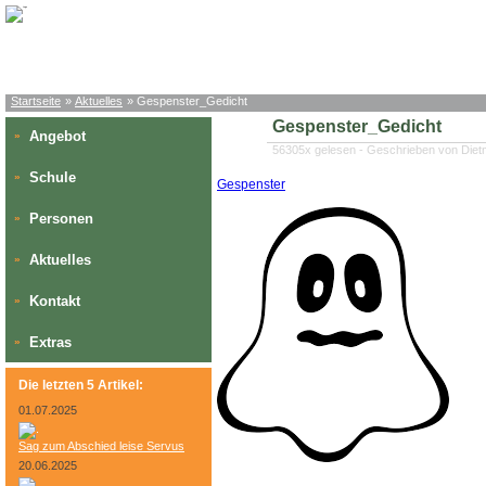
Startseite
»
Aktuelles
» Gespenster_Gedicht
Gespenster_Gedicht
Angebot
»
56305x gelesen - Geschrieben von Die
Schule
»
Gespenster
Personen
»
Aktuelles
»
Kontakt
»
Extras
»
Die letzten 5 Artikel:
01.07.2025
Sag zum Abschied leise Servus
20.06.2025