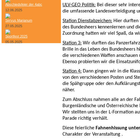
Abschiedsfeier der 4abc
ULV-GEO Politik:
Bei dieser sehr inter
12.06.2025
die umfassende Landesverteidigung un
Station Dienstabzeichen:
Hier durften
Servus Marianum
27.05.2025
des Bundesheers kennenlernen und di
Zuordnung hatten wir viel Spaß, da wi
Sportfest 2025
05.05.2025
Station 3:
Wir durften das Panzerfahr
Brille in das Leben des Bundesheers 
Bundesheer-Tag
die verschiedenen Waffen anschauen 
Ebenso probierten wir die Einsatzuni
Station 4:
Dann gingen wir in die Klas
von den verschiedenen Posten und St
die Spähgruppe oder den Aufklärungst
näher.
Zum Abschluss nahmen alle an der Fa
Burgenländische und Österreichische 
Wir stellten uns in der L-Formation a
Parade richtig verhält.
Diese feierliche
Fahnenhissung unter
Charakter der Veranstaltung .