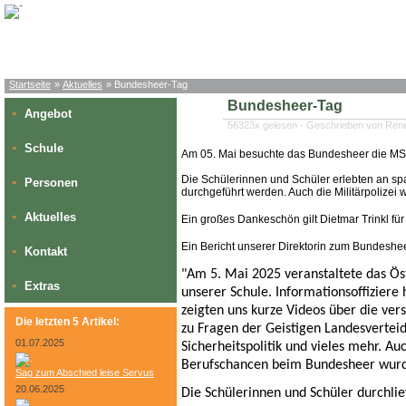
Startseite
»
Aktuelles
» Bundesheer-Tag
Bundesheer-Tag
Angebot
»
56323x gelesen - Geschrieben von Ren
Schule
»
Am 05. Mai besuchte das Bundesheer die MS
Die Schülerinnen und Schüler erlebten an sp
Personen
»
durchgeführt werden. Auch die Militärpolizei 
Aktuelles
»
Ein großes Dankeschön gilt Dietmar Trinkl für
Ein Bericht unserer Direktorin zum Bundeshe
Kontakt
»
"Am 5. Mai 2025 veranstaltete das Ö
Extras
»
unserer Schule. Informationsoffiziere 
zeigten uns kurze Videos über die ver
Die letzten 5 Artikel:
zu Fragen der Geistigen Landesverteid
01.07.2025
Sicherheitspolitik und vieles mehr. A
Berufschancen beim Bundesheer wurd
Sag zum Abschied leise Servus
20.06.2025
Die Schülerinnen und Schüler durchlie