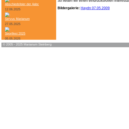
So ließen wir einen eindrucksvollen interes
Abschiedsfeier der 4abc
Bildergalerie:
Haydn 07.05.2009
12.06.2025
Servus Marianum
27.05.2025
Sportfest 2025
05.05.2025
© 2005 - 2025 Marianum Steinberg
Bundesheer-Tag