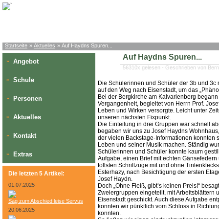
Startseite
»
Aktuelles
» Auf Haydns Spuren...
Auf Haydns Spuren...
Angebot
»
56310x gelesen - Geschrieben von Ber
Schule
»
Die Schülerinnen und Schüler der 3b und 3c 
auf den Weg nach Eisenstadt, um das „Phän
Bei der Bergkirche am Kalvarienberg begann 
Personen
»
Vergangenheit, begleitet von Herrn Prof. Jos
Leben und Wirken versorgte. Leicht unter Ze
Aktuelles
»
unseren nächsten Fixpunkt.
Die Einteilung in drei Gruppen war schnell abg
begaben wir uns zu Josef Haydns Wohnhaus, 
Kontakt
»
der vielen Backstage-Informationen konnten 
Leben und seiner Musik machen. Ständig wurd
Schülerinnen und Schüler konnte kaum gestil
Extras
»
Aufgabe, einen Brief mit echten Gänsefedern 
tollsten Schriftzüge mit und ohne Tintenkleck
Esterhazy, nach Besichtigung der ersten Et
Die letzten 5 Artikel:
Josef Haydn.
01.07.2025
Doch „Ohne Fleiß, gibt’s keinen Preis!“ besag
Zweiergruppen eingeteilt, mit Arbeitsblätter
Eisenstadt geschickt. Auch diese Aufgabe entp
Sag zum Abschied leise Servus
konnten wir pünktlich vom Schloss in Richtun
20.06.2025
konnten.