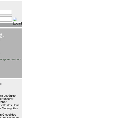
:
rg
tz 1
l
3
ungsserver.com
e:
in gebürtiger
ter unserer
großer
stellte das Haus
r Muttergottes
am Giebel des
, wo sie heute