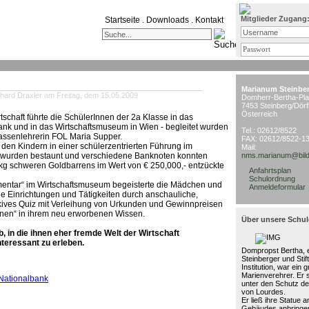
Mitglieder Zugang
Startseite
.
Downloads
.
Kontakt
Marianum Steinbe
hard Draxler am Freitag, dem 15.05.2009
Domherr-Bertha-Pla
7453 Steinberg/Dörf
Österreich
rtschaft führte die SchülerInnen der 2a Klasse in das
nk und in das Wirtschaftsmuseum in Wien - begleitet wurden
Tel.: 02612/8522
lassenlehrerin FOL Maria Supper.
FAX: 02612/8522-1
n Kindern in einer schülerzentrierten Führung im
Mail:
wurden bestaunt und verschiedene Banknoten konnten
nms.marianum@bild
kg schweren Goldbarrens im Wert von € 250,000,- entzückte
Anfahrtsplan
Schulordnung
lementar“ im Wirtschaftsmuseum begeisterte die Mädchen und
Anmeldeformular
che Einrichtungen und Tätigkeiten durch anschauliche,
rakives Quiz mit Verleihung von Urkunden und Gewinnpreisen
Innen“ in ihrem neu erworbenen Wissen.
Über unsere Schul
b, in die ihnen eher fremde Welt der Wirtschaft
teressant zu erleben.
Dompropst Bertha, e
Steinberger und Stif
Institution, war ein 
Marienverehrer. Er 
Nationalbank
unter den Schutz de
von Lourdes.
Er ließ ihre Statue 
Gebäudes anbringen