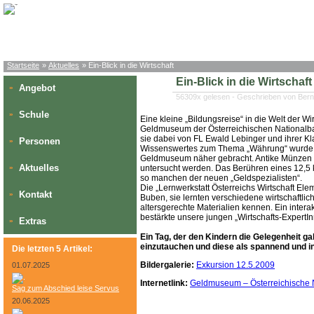
Startseite
»
Aktuelles
» Ein-Blick in die Wirtschaft
Ein-Blick in die Wirtschaft
Angebot
»
56309x gelesen - Geschrieben von Bern
Schule
»
Eine kleine „Bildungsreise“ in die Welt der Wi
Geldmuseum der Österreichischen Nationalba
sie dabei von FL Ewald Lebinger und ihrer K
Personen
»
Wissenswertes zum Thema „Währung“ wurde de
Geldmuseum näher gebracht. Antike Münzen 
Aktuelles
»
untersucht werden. Das Berühren eines 12,5 
so manchen der neuen „Geldspezialisten“.
Die „Lernwerkstatt Österreichs Wirtschaft E
Kontakt
»
Buben, sie lernten verschiedene wirtschaftli
altersgerechte Materialien kennen. Ein inte
bestärkte unsere jungen „Wirtschafts-Expert
Extras
»
Ein Tag, der den Kindern die Gelegenheit ga
einzutauchen und diese als spannend und in
Die letzten 5 Artikel:
Bildergalerie:
Exkursion 12.5.2009
01.07.2025
Internetlink:
Geldmuseum – Österreichische 
Sag zum Abschied leise Servus
20.06.2025