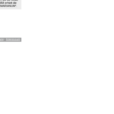
68 erhielt die
 „MARIANUM“.
ang
·
Impressum