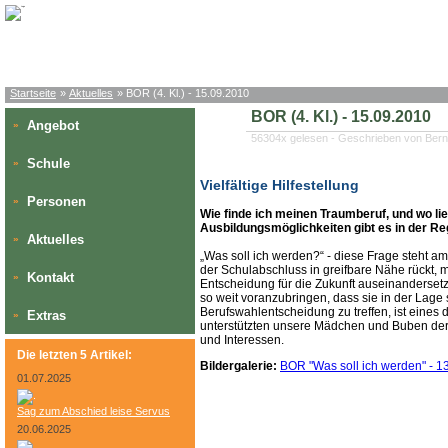
Startseite
»
Aktuelles
» BOR (4. Kl.) - 15.09.2010
BOR (4. Kl.) - 15.09.2010
Angebot
»
56304x gelesen - Geschrieben von Bern
Schule
»
Vielfältige Hilfestellung
Personen
»
Wie finde ich meinen Traumberuf, und wo l
Ausbildungsmöglichkeiten gibt es in der Re
Aktuelles
»
„Was soll ich werden?“ - diese Frage steht am
der Schulabschluss in greifbare Nähe rückt,
Kontakt
»
Entscheidung für die Zukunft auseinanderset
so weit voranzubringen, dass sie in der Lage 
Berufswahlentscheidung zu treffen, ist eines
Extras
»
unterstützten unsere Mädchen und Buben der 
und Interessen.
Die letzten 5 Artikel:
Bildergalerie:
BOR "Was soll ich werden" - 
01.07.2025
Sag zum Abschied leise Servus
20.06.2025