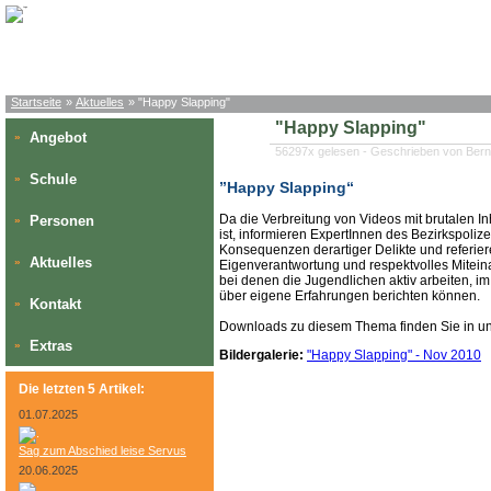
Startseite
»
Aktuelles
» "Happy Slapping"
"Happy Slapping"
Angebot
»
56297x gelesen - Geschrieben von Ber
Schule
»
”Happy Slapping“
Da die Verbreitung von Videos mit brutalen In
Personen
»
ist, informieren ExpertInnen des Bezirkspoli
Konsequenzen derartiger Delikte und referi
Aktuelles
»
Eigenverantwortung und respektvolles Mitei
bei denen die Jugendlichen aktiv arbeiten, i
über eigene Erfahrungen berichten können.
Kontakt
»
Downloads zu diesem Thema finden Sie in 
Extras
»
Bildergalerie:
"Happy Slapping" - Nov 2010
Die letzten 5 Artikel:
01.07.2025
Sag zum Abschied leise Servus
20.06.2025