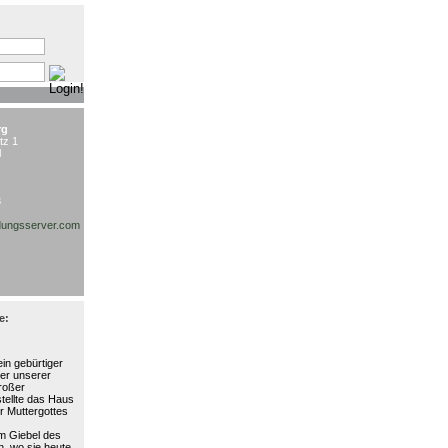
:
rg
tz 1
l
3
ungsserver.com
e:
in gebürtiger
ter unserer
großer
stellte das Haus
r Muttergottes
am Giebel des
, wo sie heute