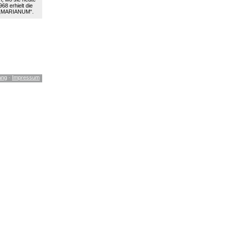
68 erhielt die
 „MARIANUM“.
ang
·
Impressum