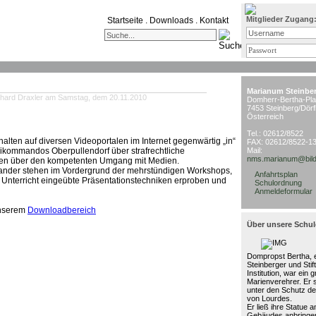
Mitglieder Zugang
Startseite
.
Downloads
.
Kontakt
Marianum Steinbe
nhard Draxler am Samstag, dem 20.11.2010
Domherr-Bertha-Pla
7453 Steinberg/Dörf
Österreich
Tel.: 02612/8522
halten auf diversen Videoportalen im Internet gegenwärtig „in“
FAX: 02612/8522-1
zeikommandos Oberpullendorf über strafrechtliche
Mail:
nms.marianum@bild
eren über den kompetenten Umgang mit Medien.
nander stehen im Vordergrund der mehrstündigen Workshops,
Anfahrtsplan
m Unterricht eingeübte Präsentationstechniken erproben und
Schulordnung
Anmeldeformular
unserem
Downloadbereich
Über unsere Schul
Dompropst Bertha, e
Steinberger und Stif
Institution, war ein 
Marienverehrer. Er 
unter den Schutz de
von Lourdes.
Er ließ ihre Statue 
Gebäudes anbringen