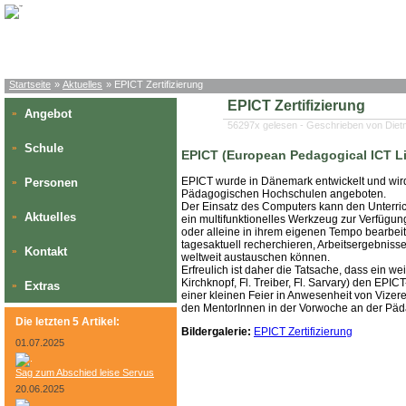
Startseite
»
Aktuelles
» EPICT Zertifizierung
EPICT Zertifizierung
Angebot
»
56297x gelesen - Geschrieben von Die
Schule
»
EPICT (European Pedagogical ICT Li
EPICT wurde in Dänemark entwickelt und wird
Personen
»
Pädagogischen Hochschulen angeboten.
Der Einsatz des Computers kann den Unterrich
Aktuelles
»
ein multifunktionelles Werkzeug zur Verfügu
oder alleine in ihrem eigenen Tempo bearbeit
tagesaktuell recherchieren, Arbeitsergebniss
Kontakt
»
weltweit austauschen können.
Erfreulich ist daher die Tatsache, dass ein w
Kirchknopf, Fl. Treiber, Fl. Sarvary) den EPIC
Extras
»
einer kleinen Feier in Anwesenheit von Vizere
den MentorInnen in der Vorwoche an der Päd
Die letzten 5 Artikel:
Bildergalerie:
EPICT Zertifizierung
01.07.2025
Sag zum Abschied leise Servus
20.06.2025