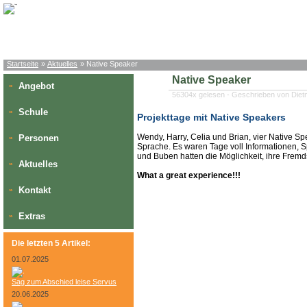
Startseite
»
Aktuelles
» Native Speaker
Native Speaker
Angebot
»
56304x gelesen - Geschrieben von Diet
Schule
»
Projekttage
mit
Native Speakers
Wendy, Harry, Celia und Brian, vier Native Spe
Personen
»
Sprache. Es waren Tage voll Informationen, 
und Buben hatten die Möglichkeit, ihre Fre
Aktuelles
»
What a great experience!!!
Kontakt
»
Extras
»
Die letzten 5 Artikel:
01.07.2025
Sag zum Abschied leise Servus
20.06.2025