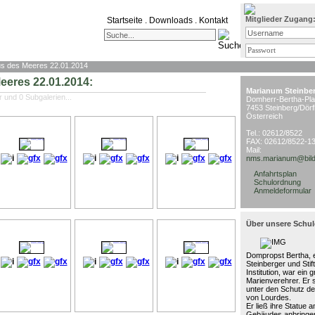
Mitglieder Zugang
Startseite
.
Downloads
.
Kontakt
s des Meeres 22.01.2014
Meeres 22.01.2014:
Marianum Steinbe
r und 0 Subgalerien...
Domherr-Bertha-Pla
7453 Steinberg/Dörf
Österreich
Tel.: 02612/8522
FAX: 02612/8522-1
Mail:
nms.marianum@bild
Anfahrtsplan
Schulordnung
Anmeldeformular
Über unsere Schul
Dompropst Bertha, e
Steinberger und Stif
Institution, war ein 
Marienverehrer. Er 
unter den Schutz de
von Lourdes.
Er ließ ihre Statue 
Gebäudes anbringen