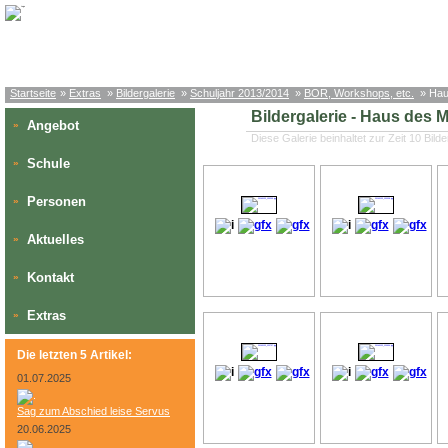
Startseite
»
Extras
»
Bildergalerie
»
Schuljahr 2013/2014
»
BOR, Workshops, etc.
» Hau
Bildergalerie - Haus des 
Angebot
»
Diese Galerie beinhaltet zur Zeit 10 Bilde
Schule
»
Personen
»
Aktuelles
»
Kontakt
»
Extras
»
Die letzten 5 Artikel:
01.07.2025
Sag zum Abschied leise Servus
20.06.2025