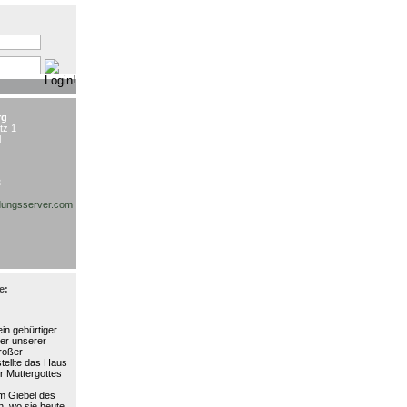
:
rg
tz 1
l
3
ungsserver.com
e:
in gebürtiger
ter unserer
großer
stellte das Haus
r Muttergottes
am Giebel des
, wo sie heute