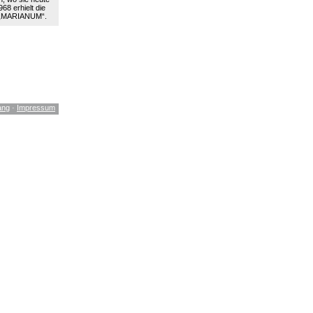
68 erhielt die
 „MARIANUM“.
ang
·
Impressum