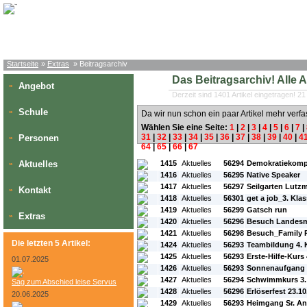
Startseite
»
Extras
» Beitragsarchiv
Das Beitragsarchiv! Alle Art
Angebot
»
Derzeit sind 1401 Artikel eingetragen! 21
Schule
»
Da wir nun schon ein paar Artikel mehr verfa
Wählen Sie eine Seite:
1
|
2
|
3
|
4
|
5
|
6
|
7
|
31
|
32
|
33
|
34
|
35
|
36
|
37
|
38
|
39
|
40
|
4
Personen
»
64
|
65
|
66
|
67
#L:
#ID:
#Rubrik:
#A:
#Titel:
Aktuelles
1415
Aktuelles
56294
Demokratiekomp
»
1416
Aktuelles
56295
Native Speaker
1417
Aktuelles
56297
Seilgarten Lut
Kontakt
»
1418
Aktuelles
56301
get a job_3. Kla
1419
Aktuelles
56299
Gatsch run
Extras
»
1420
Aktuelles
56296
Besuch Landes
1421
Aktuelles
56298
Besuch_Family 
Die letzten 5 Artikel:
1424
Aktuelles
56293
Teambildung 4. 
1425
Aktuelles
56293
Erste-Hilfe-Kurs
01.07.2025
1426
Aktuelles
56293
Sonnenaufgang 
1427
Aktuelles
56294
Schwimmkurs 3.
Sag zum Abschied leise Servus
1428
Aktuelles
56296
Erlöserfest 23.1
20.06.2025
1429
Aktuelles
56293
Heimgang Sr. An