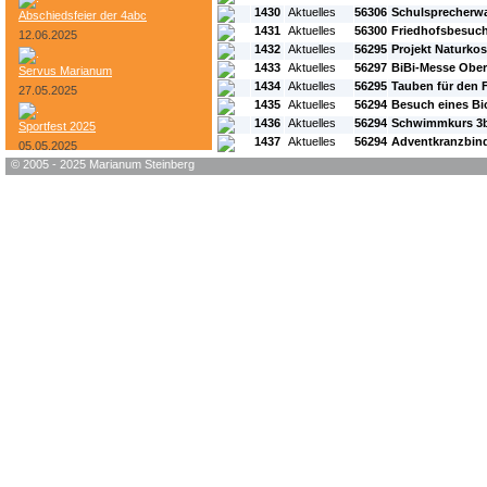
1430
Aktuelles
56306
Schulsprecherw
Abschiedsfeier der 4abc
1431
Aktuelles
56300
Friedhofsbesuc
12.06.2025
1432
Aktuelles
56295
Projekt Naturkos
1433
Aktuelles
56297
BiBi-Messe Ober
Servus Marianum
1434
Aktuelles
56295
Tauben für den 
27.05.2025
1435
Aktuelles
56294
Besuch eines Bi
1436
Aktuelles
56294
Schwimmkurs 3b
Sportfest 2025
1437
Aktuelles
56294
Adventkranzbin
05.05.2025
© 2005 - 2025 Marianum Steinberg
Bundesheer-Tag