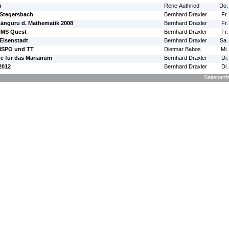
m
Rene Authried
Do.
 Stegersbach
Bernhard Draxler
Fr.
Känguru d. Mathematik 2008
Bernhard Draxler
Fr.
NMS Quest
Bernhard Draxler
Fr.
Eisenstadt
Bernhard Draxler
Sa.
ISPO und TT
Dietmar Babos
Mi.
ze für das Marianum
Bernhard Draxler
Di.
52012
Bernhard Draxler
Di.
Seitenanf