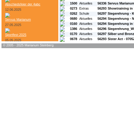
1500
Aktuelles
56336
Servus Marianu
Abschiedsfeier der 4abc
0273
Extras
56293
Showtraining in
12.06.2025
0262
Schule
56297
Siegerehrung - 
0680
Aktuelles
56294
Siegerehrung - 
Servus Marianum
0160
Aktuelles
56294
Siegerehrung in 
27.05.2025
1386
Aktuelles
56296
Siegerehrung_W
0170
Aktuelles
56297
Silber und Bron
Sportfest 2025
0678
Aktuelles
56293
Sister Act - 070
05.05.2025
© 2005 - 2025 Marianum Steinberg
Bundesheer-Tag