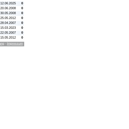
 12.06.2025
0
 20.06.2008
0
 30.05.2008
0
 25.05.2012
0
 28.04.2007
0
 15.03.2023
0
 22.05.2007
0
 15.05.2012
0
ang
·
Impressum