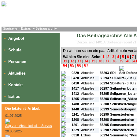
Startseite
»
Extras
» Beitragsarchiv
Das Beitragsarchiv! Alle Art
Angebot
»
Derzeit sind 1401 Artikel eingetragen! 21
Schule
»
Da wir nun schon ein paar Artikel mehr verfa
Wählen Sie eine Seite:
1
|
2
|
3
|
4
|
5
|
6
|
7
|
31
|
32
|
33
|
34
|
35
|
36
|
37
|
38
|
39
|
40
|
4
Personen
»
64
|
65
|
66
|
67
#L:
#ID:
#Rubrik:
#A:
#Titel:
Aktuelles
0229
Aktuelles
56293
SDI – Self Defen
»
0420
Aktuelles
56294
SDI-Kurs (2. Kl.)
0410
Aktuelles
56294
SDI-Kurs (3. Kl.)
Kontakt
»
1417
Aktuelles
56297
Seilgarten Lut
1412
Aktuelles
56295
Seilgarten_Lut
Extras
»
1265
Aktuelles
56298
Selbsttest_Vide
1488
Aktuelles
56300
Selbstverteidig
Die letzten 5 Artikel:
1448
Aktuelles
56299
Semesterbeginn
1141
Aktuelles
56299
Semesterferien
01.07.2025
1208
Aktuelles
56298
Semesterferien
1261
Aktuelles
56295
Semesterferien
Sag zum Abschied leise Servus
1329
Aktuelles
56298
Semesterferien
20.06.2025
0318
Extras
56294
Seminartag "Per