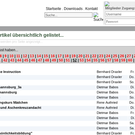
Mitglieder Zugang
Startseite
.
Downloads
.
Kontakt
ikel übersichtlich gelistet...
 werden pro Seite angezeigt...
sst haben...
8
|
9
|
10
|
11
|
12
|
13
|
14
|
15
|
16
|
17
|
18
|
19
|
20
|
21
|
22
|
23
|
24
|
25
|
26
|
27
|
1
|
42
|
43
|
44
|
45
|
46
|
47
|
48
|
49
|
50
|
51
|
52
|
53
|
54
|
55
|
56
|
57
|
58
|
59
|
60
|
#Autor:
#Da
ce Instruction
Bernhard Draxler
Fr.
Bernhard Draxler
Do.
Bernhard Draxler
So.
zmannsburg_3a
Dietmar Babos
Di.
zmannsburg
Dietmar Babos
Do.
o
Dietmar Babos
So.
ungskurs Mädchen
Rene Authried
Do.
 und Aschenkreuzandacht
Rene Authried
Di.
Dietmar Babos
Fr.
Dietmar Babos
Di
Dietmar Babos
Sa.
Dietmar Babos
Sa.
sönlichkeitsbildung"
Bernhard Draxler
Fr.