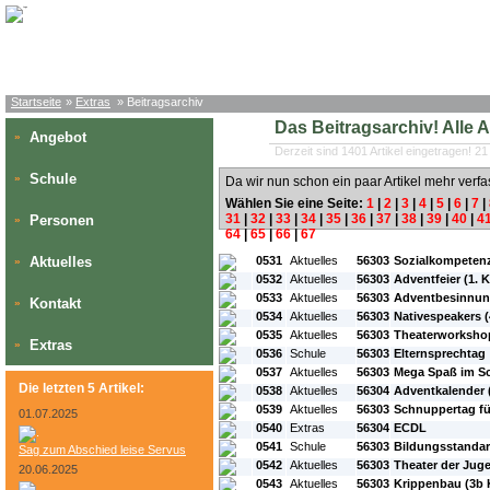
Startseite
»
Extras
» Beitragsarchiv
Das Beitragsarchiv! Alle Art
Angebot
»
Derzeit sind 1401 Artikel eingetragen! 21
Schule
»
Da wir nun schon ein paar Artikel mehr verfa
Wählen Sie eine Seite:
1
|
2
|
3
|
4
|
5
|
6
|
7
|
31
|
32
|
33
|
34
|
35
|
36
|
37
|
38
|
39
|
40
|
4
Personen
»
64
|
65
|
66
|
67
#L:
#ID:
#Rubrik:
#A:
#Titel:
Aktuelles
0531
Aktuelles
56303
Sozialkompetenz 
»
0532
Aktuelles
56303
Adventfeier (1. K
0533
Aktuelles
56303
Adventbesinnung 
Kontakt
»
0534
Aktuelles
56303
Nativespeakers (4
0535
Aktuelles
56303
Theaterworkshop 
Extras
»
0536
Schule
56303
Elternsprechtag
0537
Aktuelles
56303
Mega Spaß im Sch
Die letzten 5 Artikel:
0538
Aktuelles
56304
Adventkalender (
0539
Aktuelles
56303
Schnuppertag fü
01.07.2025
0540
Extras
56304
ECDL
0541
Schule
56303
Bildungsstanda
Sag zum Abschied leise Servus
0542
Aktuelles
56303
Theater der Jug
20.06.2025
0543
Aktuelles
56303
Krippenbau (3b K