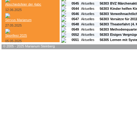
0545
Aktuelles
56303
BVZ Märchenakt
Abschiedsfeier der 4abc
0544
Aktuelles
56303
Kinder helfen K
12.06.2025
0546
Aktuelles
56303
Vorweihnachtlic
0547
Aktuelles
56303
Vorsätze für 201
Servus Marianum
0548
Aktuelles
56303
Theaterfahrt (4. K
27.05.2025
0549
Aktuelles
56303
Methodenquartett
0552
Aktuelles
56303
Eisiges Vergnüg
Sportfest 2025
0551
Aktuelles
56305
Lernen mit Syst
05.05.2025
© 2005 - 2025 Marianum Steinberg
Bundesheer-Tag