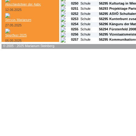
0250
Schule
56295
Kulturtag in Wie
Abschiedsfeier der 4abc
0251
Schule
56293
Projekttage Pari
12.06.2025
0252
Schule
56295
ASVÖ Schultalen
0253
Schule
56295
Kunterbunt zus
Servus Marianum
0254
Schule
56296
Känguru der Ma
27.05.2025
0255
Schule
56294
Fürstenfeld 2008
0256
Schule
56295
Vizestaatsmeiste
Sportfest 2025
0257
Schule
56295
Kommunikations
05.05.2025
© 2005 - 2025 Marianum Steinberg
Bundesheer-Tag