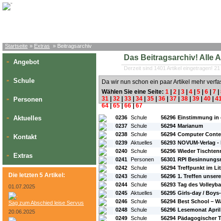
Startseite
»
Extras
» Beitragsarchiv
Das Beitragsarchiv! Alle Art
Angebot
»
Derzeit sind 1401 Artikel eingetragen! 21
Schule
»
Da wir nun schon ein paar Artikel mehr verfa
Wählen Sie eine Seite:
1
|
2
|
3
|
4
|
5
|
6
|
7
|
31
|
32
|
33
|
34
|
35
|
36
|
37
|
38
|
39
|
40
|
4
Personen
»
64
|
65
|
66
|
67
#L:
#ID:
#Rubrik:
#A:
#Titel:
Aktuelles
0236
Schule
56296
Einstimmung in
»
0237
Schule
56294
Marianum
0238
Schule
56294
Computer Contes
Kontakt
»
0239
Aktuelles
56293
NOVUM-Verlag -
0240
Schule
56296
Wieder Tischten
Extras
»
0241
Personen
56301
RPI Besinnungs
0242
Schule
56294
Treffpunkt im Li
Die letzten 5 Artikel:
0243
Schule
56296
1. Treffen unser
0244
Schule
56293
Tag des Volleyba
01.07.2025
0245
Aktuelles
56295
Girls-day / Boys
0246
Schule
56294
Best School – W
Sag zum Abschied leise Servus
0248
Schule
56296
Lesemonat April 
20.06.2025
0249
Schule
56294
Pädagogischer T