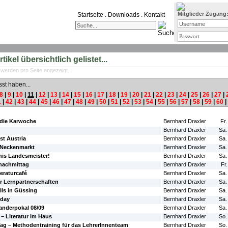
Mitglieder Zugang
Startseite
.
Downloads
.
Kontakt
ikel übersichtlich gelistet...
 werden pro Seite angezeigt...
sst haben...
8
|
9
|
10
|
11
|
12
|
13
|
14
|
15
|
16
|
17
|
18
|
19
|
20
|
21
|
22
|
23
|
24
|
25
|
26
|
27
|
1
|
42
|
43
|
44
|
45
|
46
|
47
|
48
|
49
|
50
|
51
|
52
|
53
|
54
|
55
|
56
|
57
|
58
|
59
|
60
|
#Autor:
#Da
 die Karwoche
Bernhard Draxler
Fr.
Bernhard Draxler
Sa.
t Austria
Bernhard Draxler
Sa.
 Neckenmarkt
Bernhard Draxler
Sa.
nis Landesmeister!
Bernhard Draxler
Sa.
nachmittag
Bernhard Draxler
Fr
teraturcafé
Bernhard Draxler
Sa.
er Lernpartnerschaften
Bernhard Draxler
Sa.
lls in Güssing
Bernhard Draxler
Sa.
-day
Bernhard Draxler
Sa.
anderpokal 08/09
Bernhard Draxler
Sa.
– Literatur im Haus
Bernhard Draxler
So.
ag – Methodentraining für das LehrerInnenteam
Bernhard Draxler
So.