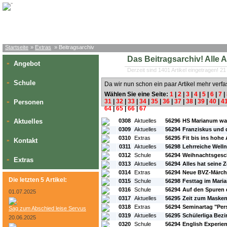
Startseite
»
Extras
» Beitragsarchiv
Das Beitragsarchiv! Alle Art
Angebot
»
Derzeit sind 1401 Artikel eingetragen! 21
Schule
»
Da wir nun schon ein paar Artikel mehr verfa
Wählen Sie eine Seite:
1
|
2
|
3
|
4
|
5
|
6
|
7
|
31
|
32
|
33
|
34
|
35
|
36
|
37
|
38
|
39
|
40
|
4
Personen
»
64
|
65
|
66
|
67
#L:
#ID:
#Rubrik:
#A:
#Titel:
Aktuelles
0308
Aktuelles
56296
HS Marianum wat
»
0309
Aktuelles
56294
Franziskus und
0310
Extras
56295
Fit bis ins hohe 
Kontakt
»
0311
Aktuelles
56298
Lehrreiche Well
0312
Schule
56294
Weihnachtsgesc
Extras
»
0313
Aktuelles
56294
Alles hat seine 
0314
Extras
56294
Neue BVZ-Märch
Die letzten 5 Artikel:
0315
Schule
56298
Festtag im Mari
0316
Schule
56294
Auf den Spuren 
01.07.2025
0317
Aktuelles
56295
Zeit zum Maske
0318
Extras
56294
Seminartag "Per
Sag zum Abschied leise Servus
0319
Aktuelles
56295
Schülerliga Bezi
20.06.2025
0320
Schule
56294
English Experie