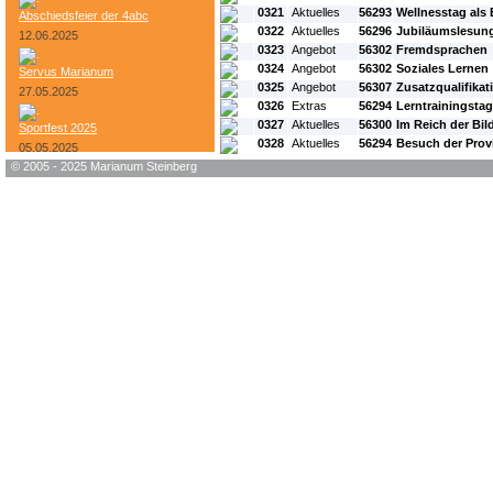
0321
Aktuelles
56293
Wellnesstag als
Abschiedsfeier der 4abc
0322
Aktuelles
56296
Jubiläumslesung 
12.06.2025
0323
Angebot
56302
Fremdsprachen
0324
Angebot
56302
Soziales Lernen
Servus Marianum
0325
Angebot
56307
Zusatzqualifikat
27.05.2025
0326
Extras
56294
Lerntrainingsta
0327
Aktuelles
56300
Im Reich der Bil
Sportfest 2025
0328
Aktuelles
56294
Besuch der Prov
05.05.2025
© 2005 - 2025 Marianum Steinberg
Bundesheer-Tag