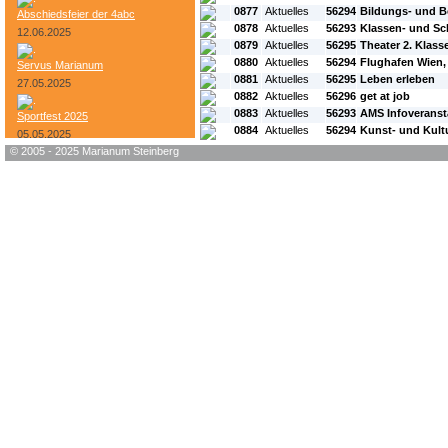
0877
Aktuelles
56294
Bildungs- und B
Abschiedsfeier der 4abc
0878
Aktuelles
56293
Klassen- und S
12.06.2025
0879
Aktuelles
56295
Theater 2. Klass
0880
Aktuelles
56294
Flughafen Wien, 
Servus Marianum
0881
Aktuelles
56295
Leben erleben
27.05.2025
0882
Aktuelles
56296
get at job
0883
Aktuelles
56293
AMS Infoveranst
Sportfest 2025
0884
Aktuelles
56294
Kunst- und Kult
05.05.2025
© 2005 - 2025 Marianum Steinberg
Bundesheer-Tag