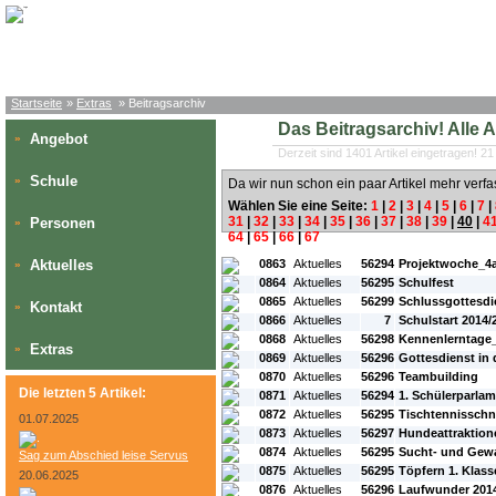
Startseite
»
Extras
» Beitragsarchiv
Das Beitragsarchiv! Alle Art
Angebot
»
Derzeit sind 1401 Artikel eingetragen! 21
Schule
»
Da wir nun schon ein paar Artikel mehr verfa
Wählen Sie eine Seite:
1
|
2
|
3
|
4
|
5
|
6
|
7
|
31
|
32
|
33
|
34
|
35
|
36
|
37
|
38
|
39
|
40
|
4
Personen
»
64
|
65
|
66
|
67
#L:
#ID:
#Rubrik:
#A:
#Titel:
Aktuelles
0863
Aktuelles
56294
Projektwoche_4
»
0864
Aktuelles
56295
Schulfest
0865
Aktuelles
56299
Schlussgottesdi
Kontakt
»
0866
Aktuelles
7
Schulstart 2014/
0868
Aktuelles
56298
Kennenlerntage_
Extras
»
0869
Aktuelles
56296
Gottesdienst in 
0870
Aktuelles
56296
Teambuilding
Die letzten 5 Artikel:
0871
Aktuelles
56294
1. Schülerparla
0872
Aktuelles
56295
Tischtennissch
01.07.2025
0873
Aktuelles
56297
Hundeattraktion
0874
Aktuelles
56295
Sucht- und Gewa
Sag zum Abschied leise Servus
0875
Aktuelles
56295
Töpfern 1. Klass
20.06.2025
0876
Aktuelles
56296
Laufwunder 201