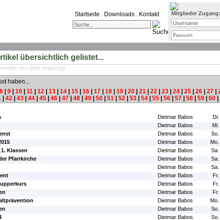
Mitglieder Zugang
Startseite
.
Downloads
.
Kontakt
ikel übersichtlich gelistet...
 werden pro Seite angezeigt...
sst haben...
8
|
9
|
10
|
11
|
12
|
13
|
14
|
15
|
16
|
17
|
18
|
19
|
20
|
21
|
22
|
23
|
24
|
25
|
26
|
27
|
1
|
42
|
43
|
44
|
45
|
46
|
47
|
48
|
49
|
50
|
51
|
52
|
53
|
54
|
55
|
56
|
57
|
58
|
59
|
60
|
#Autor:
#Da
a
Dietmar Babos
Di.
Dietmar Babos
Mi.
enst
Dietmar Babos
So.
2015
Dietmar Babos
Mo.
1. Klassen
Dietmar Babos
Sa.
der Pfarrkirche
Dietmar Babos
Sa.
Dietmar Babos
Sa.
ment
Dietmar Babos
Fr.
nupperkurs
Dietmar Babos
Fr.
en
Dietmar Babos
Fr.
ltprävention
Dietmar Babos
Mo.
en
Dietmar Babos
So.
4
Dietmar Babos
So.