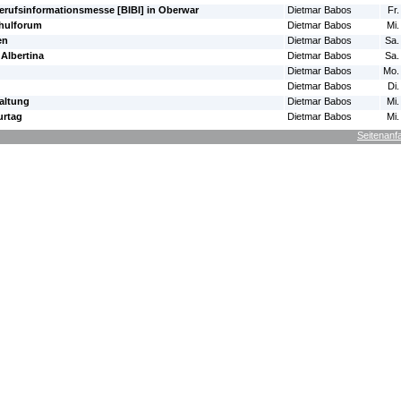
erufsinformationsmesse [BIBI] in Oberwar
Dietmar Babos
Fr.
chulforum
Dietmar Babos
Mi.
en
Dietmar Babos
Sa.
Albertina
Dietmar Babos
Sa.
Dietmar Babos
Mo.
Dietmar Babos
Di.
altung
Dietmar Babos
Mi.
urtag
Dietmar Babos
Mi.
Seitenanf