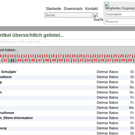
Mitglieder Zugang
Startseite
.
Downloads
.
Kontakt
ikel übersichtlich gelistet...
 werden pro Seite angezeigt...
sst haben...
8
|
9
|
10
|
11
|
12
|
13
|
14
|
15
|
16
|
17
|
18
|
19
|
20
|
21
|
22
|
23
|
24
|
25
|
26
|
27
|
1
|
42
|
43
|
44
|
45
|
46
|
47
|
48
|
49
|
50
|
51
|
52
|
53
|
54
|
55
|
56
|
57
|
58
|
59
|
60
|
#Autor:
#Da
e Schuljahr
Dietmar Babos
Di.
sdienst
Dietmar Babos
Di.
ng
Dietmar Babos
Di.
Dietmar Babos
So.
on
Dietmar Babos
So.
s
Dietmar Babos
Fr.
Dietmar Babos
Fr.
Dietmar Babos
Mo.
chulforum
Dietmar Babos
Fr.
n_Eltern-Information
Dietmar Babos
Fr.
Dietmar Babos
Fr.
lung
Dietmar Babos
Di.
Dietmar Babos
Di.