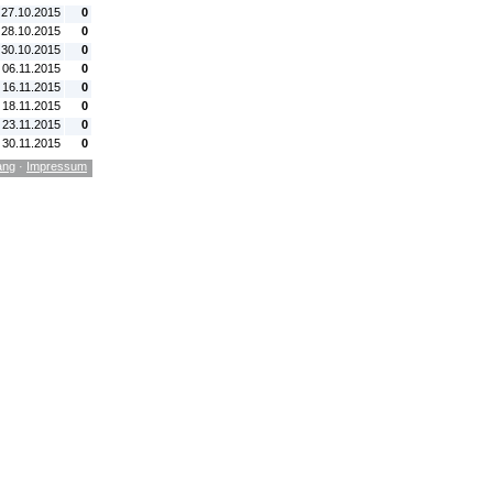
 27.10.2015
0
 28.10.2015
0
 30.10.2015
0
. 06.11.2015
0
 16.11.2015
0
 18.11.2015
0
 23.11.2015
0
 30.11.2015
0
ang
·
Impressum