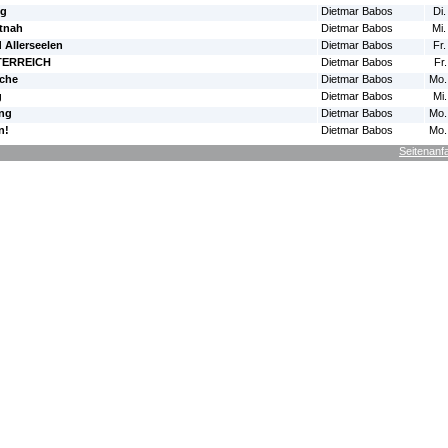
ng
Dietmar Babos
Di.
tnah
Dietmar Babos
Mi.
d Allerseelen
Dietmar Babos
Fr.
ERREICH
Dietmar Babos
Fr
sche
Dietmar Babos
Mo.
g
Dietmar Babos
Mi.
ung
Dietmar Babos
Mo.
n!
Dietmar Babos
Mo.
Seitenanf