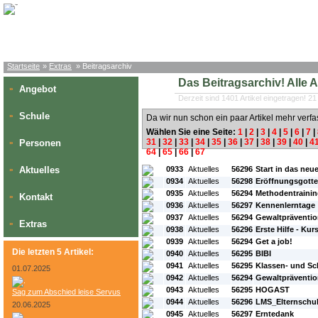
Startseite
»
Extras
» Beitragsarchiv
Das Beitragsarchiv! Alle Art
Angebot
»
Derzeit sind 1401 Artikel eingetragen! 21
Schule
»
Da wir nun schon ein paar Artikel mehr verfa
Wählen Sie eine Seite:
1
|
2
|
3
|
4
|
5
|
6
|
7
|
31
|
32
|
33
|
34
|
35
|
36
|
37
|
38
|
39
|
40
|
4
Personen
»
64
|
65
|
66
|
67
#L:
#ID:
#Rubrik:
#A:
#Titel:
Aktuelles
0933
Aktuelles
56296
Start in das neu
»
0934
Aktuelles
56298
Eröffnungsgotte
0935
Aktuelles
56294
Methodentraini
Kontakt
»
0936
Aktuelles
56297
Kennenlerntage
0937
Aktuelles
56294
Gewaltpräventi
Extras
»
0938
Aktuelles
56296
Erste Hilfe - Kur
0939
Aktuelles
56294
Get a job!
Die letzten 5 Artikel:
0940
Aktuelles
56295
BIBI
0941
Aktuelles
56295
Klassen- und S
01.07.2025
0942
Aktuelles
56294
Gewaltpräventio
0943
Aktuelles
56295
HOGAST
Sag zum Abschied leise Servus
0944
Aktuelles
56296
LMS_Elternschu
20.06.2025
0945
Aktuelles
56297
Erntedank