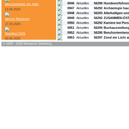
0946
Aktuelles
56296
Hundevorführu
Abschiedsfeier der 4abc
0947
Aktuelles
56292
Archäologie hau
12.06.2025
0948
Aktuelles
56293
Allerheiligen un
0949
Aktuelles
56292
ZUSAMMEN:ÖST
Servus Marianum
0950
Aktuelles
56292
Karriere bei Por
27.05.2025
0951
Aktuelles
56294
Buchausstellun
0952
Aktuelles
56295
Berufsorientier
Sportfest 2025
0953
Aktuelles
56297
Zünd ein Licht a
05.05.2025
© 2005 - 2025 Marianum Steinberg
Bundesheer-Tag