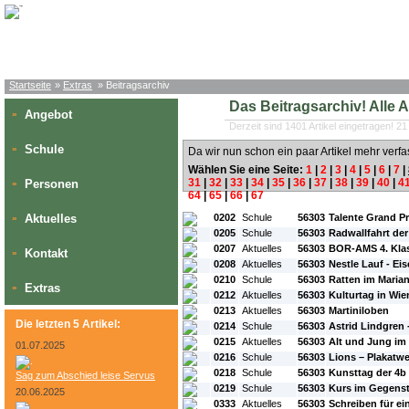
Startseite
»
Extras
» Beitragsarchiv
Das Beitragsarchiv! Alle Art
Angebot
»
Derzeit sind 1401 Artikel eingetragen! 21
Schule
»
Da wir nun schon ein paar Artikel mehr verfa
Wählen Sie eine Seite:
1
|
2
|
3
|
4
|
5
|
6
|
7
|
31
|
32
|
33
|
34
|
35
|
36
|
37
|
38
|
39
|
40
|
4
Personen
»
64
|
65
|
66
|
67
#L:
#ID:
#Rubrik:
#A:
#Titel:
Aktuelles
0202
Schule
56303
Talente Grand Pr
»
0205
Schule
56303
Radwallfahrt der
0207
Aktuelles
56303
BOR-AMS 4. Kla
Kontakt
»
0208
Aktuelles
56303
Nestle Lauf - Ei
0210
Schule
56303
Ratten im Mari
Extras
»
0212
Aktuelles
56303
Kulturtag in Wie
0213
Aktuelles
56303
Martiniloben
Die letzten 5 Artikel:
0214
Schule
56303
Astrid Lindgren 
0215
Aktuelles
56303
Alt und Jung im 
01.07.2025
0216
Schule
56303
Lions – Plakatw
0218
Schule
56303
Kunsttag der 4b
Sag zum Abschied leise Servus
0219
Schule
56303
Kurs im Gegens
20.06.2025
0333
Aktuelles
56303
Schreiben für e