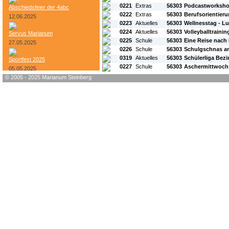
0221
Extras
56303
Podcastworksh
Abschiedsfeier der 4abc
0222
Extras
56303
Berufsorientieru
12.06.2025
0223
Aktuelles
56303
Wellnesstag - 
0224
Aktuelles
56303
Volleyballtrainin
Servus Marianum
0225
Schule
56303
Eine Reise nach
27.05.2025
0226
Schule
56303
Schulgschnas a
0319
Aktuelles
56303
Schülerliga Bezi
Sportfest 2025
0227
Schule
56303
Aschermittwoc
05.05.2025
© 2005 - 2025 Marianum Steinberg
Bundesheer-Tag