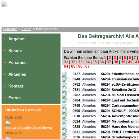
Startseite
»
Extras
» Beitragsarchiv
Das Beitragsarchiv! Alle Art
Angebot
»
Derzeit sind 1401 Artikel eingetragen! 21
Schule
»
Da wir nun schon ein paar Artikel mehr verfa
Wählen Sie eine Seite:
1
|
2
|
3
|
4
|
5
|
6
|
7
|
31
|
32
|
33
|
34
|
35
|
36
|
37
|
38
|
39
|
40
|
4
Personen
»
64
|
65
|
66
|
67
#L:
#ID:
#Rubrik:
#A:
#Titel:
Aktuelles
0727
Aktuelles
56294
Friedhofsbesuch
»
0740
Aktuelles
56294
Tourismusschul
0752
Aktuelles
56294
eLSA-Zertifizier
Kontakt
»
0781
Aktuelles
56294
Schulfest 2o13
0782
Aktuelles
56294
Musical Elisabet
Extras
»
0784
Aktuelles
56294
Lust auf Technik
0785
Aktuelles
56294
Caritassammlung
Die letzten 5 Artikel:
0795
Aktuelles
56294
SCHÜLF - 09092
0818
Aktuelles
56294
Adventgottesdie
01.07.2025
0824
Aktuelles
56294
Methodentrainin
0828
Aktuelles
56294
Haus des Meere
Sag zum Abschied leise Servus
0831
Aktuelles
56294
EPICT Zertifizie
20.06.2025
0836
Aktuelles
56294
Schulolympics T