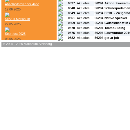
0837
Aktuelles
56294
Aktion Zweirad -
Abschiedsfeier der 4abc
0848
Aktuelles
56294
Schülerparlamen
12.06.2025
0849
Aktuelles
56294
ECDL - Zielgera
0861
Aktuelles
56294
Native Speaker
Servus Marianum
0869
Aktuelles
56294
Gottesdienst in 
27.05.2025
0870
Aktuelles
56294
Teambuilding
0876
Aktuelles
56294
Laufwunder 201
Sportfest 2025
0882
Aktuelles
56294
get at job
05.05.2025
© 2005 - 2025 Marianum Steinberg
Bundesheer-Tag