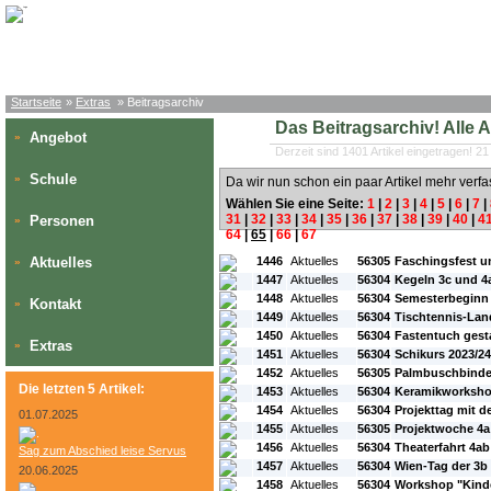
Startseite
»
Extras
» Beitragsarchiv
Das Beitragsarchiv! Alle Art
Angebot
»
Derzeit sind 1401 Artikel eingetragen! 21
Schule
»
Da wir nun schon ein paar Artikel mehr verfa
Wählen Sie eine Seite:
1
|
2
|
3
|
4
|
5
|
6
|
7
|
31
|
32
|
33
|
34
|
35
|
36
|
37
|
38
|
39
|
40
|
4
Personen
»
64
|
65
|
66
|
67
#L:
#ID:
#Rubrik:
#A:
#Titel:
Aktuelles
1446
Aktuelles
56305
Faschingsfest u
»
1447
Aktuelles
56304
Kegeln 3c und 4
1448
Aktuelles
56304
Semesterbeginn
Kontakt
»
1449
Aktuelles
56304
Tischtennis-Lan
1450
Aktuelles
56304
Fastentuch gest
Extras
»
1451
Aktuelles
56304
Schikurs 2023/24
1452
Aktuelles
56305
Palmbuschbinde
Die letzten 5 Artikel:
1453
Aktuelles
56304
Keramikworksho
1454
Aktuelles
56304
Projekttag mit 
01.07.2025
1455
Aktuelles
56305
Projektwoche 4a
1456
Aktuelles
56304
Theaterfahrt 4ab
Sag zum Abschied leise Servus
1457
Aktuelles
56304
Wien-Tag der 3b
20.06.2025
1458
Aktuelles
56304
Workshop "Kinde