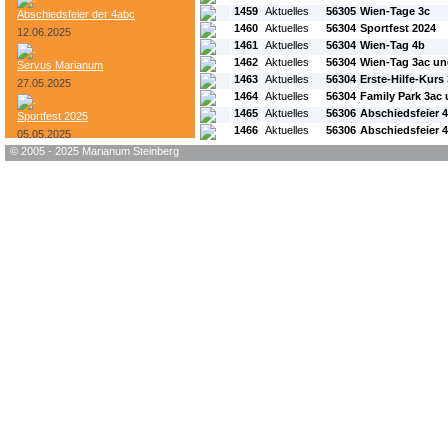
1459
Aktuelles
56305
Wien-Tage 3c
Abschiedsfeier der 4abc
1460
Aktuelles
56304
Sportfest 2024
12.06.2025
1461
Aktuelles
56304
Wien-Tag 4b
1462
Aktuelles
56304
Wien-Tag 3ac un
Servus Marianum
1463
Aktuelles
56304
Erste-Hilfe-Kurs
27.05.2025
1464
Aktuelles
56304
Family Park 3ac 
1465
Aktuelles
56306
Abschiedsfeier 
Sportfest 2025
1466
Aktuelles
56306
Abschiedsfeier 
05.05.2025
© 2005 - 2025 Marianum Steinberg
Bundesheer-Tag