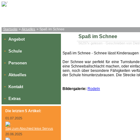
Startseite
»
Aktuelles
» Spaß im Schnee
Spaß im Schnee
Angebot
»
56297x gelesen - Geschrieben von Diet
Schule
»
Spaß im Schnee
-
Schnee lässt Kinderaugen 
Der Schnee war perfekt für eine Turnstund
Personen
»
eine Schneeballschlacht machen, oder einf
sein, noch über besondere Fähigkeiten ver
Aktuelles
»
der Schule hinunterzubrausen. Die Strecke ist
Kontakt
»
Bildergalerie:
Rodeln
Extras
»
Die letzten 5 Artikel:
01.07.2025
Sag zum Abschied leise Servus
20.06.2025