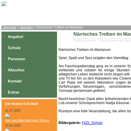
Startseite
»
Aktuelles
» Närrisches Treiben im Marianum
Närrisches Treiben im Ma
Angebot
»
56304x gelesen - Geschrieben von Diet
Schule
»
Närrisches Treiben im Marianum
Spiel, Spaß und Tanz prägten den Vormittag
Personen
»
Am Faschingsdienstag ging es in unserer S
Aktuelles
»
verkleidet und nützten für einige Stunden
alltäglichen Leben vielleicht nicht zeigen w
und TV bis hin zu den Klassikern wie Clowns
Kontakt
»
Carl Pepe mit seinem Akkordeon zogen die 
Vorführungen, Tanzeinlagen, verschieden
Turnsaal gemeinsam gefeiert.
Extras
»
Recht herzlichen Dank allen teilnehmenden 
Lob unserer Schulsprecherin Nadja Käsznar, 
Die letzten 5 Artikel:
01.07.2025
Rundum eine tolle Veranstaltung, die allen si
Sag zum Abschied leise Servus
Bildergalerie:
FaDi_Schule
20.06.2025