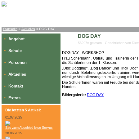
Startseite
»
Aktuelles
» DOG DAY
DOG DAY
Angebot
»
56297x gelesen - Geschrieben von Diet
Schule
»
DOG DAY - WORKSHOP
Frau Schermann, Obfrau und Trainerin der H
Personen
»
die SchülerInnen der 1. Klassen.
„Disc Dogging“, „Dog Dance“ und Trick Dog“
nur durch Belohnungsleckerlis trainiert 
Aktuelles
»
wichtige Verhaltensregeln im Umgang mit H
Die SchülerInnen waren mit Freude bei der Sa
Kontakt
»
Hundes.
Bildergalerie:
DOG DAY
Extras
»
Die letzten 5 Artikel:
01.07.2025
Sag zum Abschied leise Servus
20.06.2025