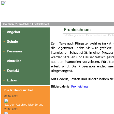
Startseite
»
Aktuelles
» Fronleichnam
Fronleichnam
Angebot
»
56304x gelesen - Geschrieben von Die
Schule
»
Zehn Tage nach Pfingsten geht es im kath
die Gegenwart Christi. Sie wird gefeier
Personen
»
liturgischen Schaugefäß, in einer Prozes
werden Straßen und Häuser festlich gesc
Aktuelles
»
aus den Evangelien vorgelesen, Fürbitt
erteilt wird. Die Prozession endet m
Kontakt
»
Bittgesängen).
Mit Liedern, Texten und Bildern haben sic
Extras
»
Bildergalerie:
Fronleichnam
Die letzten 5 Artikel:
01.07.2025
Sag zum Abschied leise Servus
20.06.2025