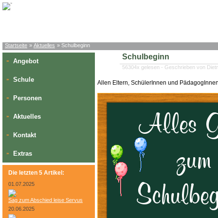
Startseite
»
Aktuelles
» Schulbeginn
Schulbeginn
Angebot
»
56304x gelesen - Geschrieben von Die
Schule
»
Allen Eltern, SchülerInnen und PädagogInne
Personen
»
Aktuelles
»
Kontakt
»
Extras
»
Die letzten 5 Artikel:
01.07.2025
Sag zum Abschied leise Servus
20.06.2025