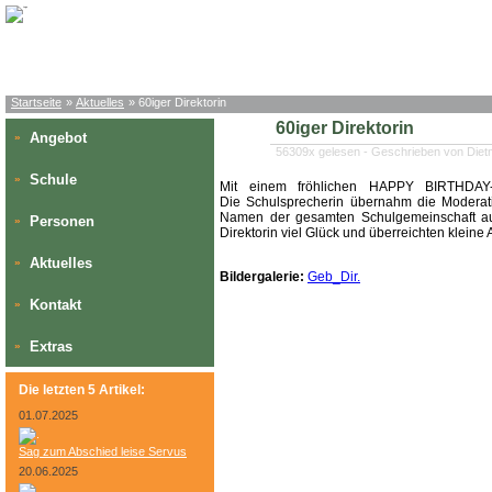
Startseite
»
Aktuelles
» 60iger Direktorin
60iger Direktorin
Angebot
»
56309x gelesen - Geschrieben von Diet
Schule
»
Mit einem fröhlichen HAPPY BIRTHDAY-
Die
Schulsprecherin übernahm die Moderat
Namen der gesamten Schulgemeinschaft au
Personen
»
Direktorin viel Glück und überreichten kleine
Aktuelles
»
Bildergalerie:
Geb_Dir.
Kontakt
»
Extras
»
Die letzten 5 Artikel:
01.07.2025
Sag zum Abschied leise Servus
20.06.2025