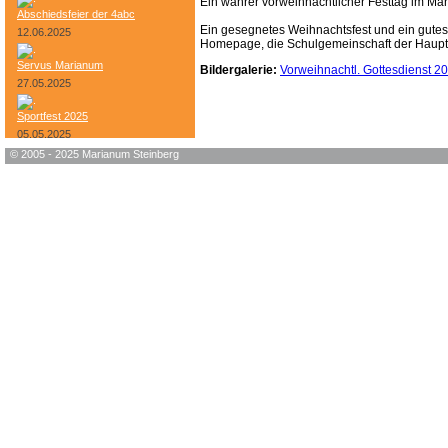
Ein wahrer vorweihnachtlicher Festtag im Mar
Abschiedsfeier der 4abc
Ein gesegnetes Weihnachtsfest und ein gute
12.06.2025
Homepage, die Schulgemeinschaft der Haupt
Servus Marianum
Bildergalerie:
Vorweihnachtl. Gottesdienst 2
27.05.2025
Sportfest 2025
05.05.2025
© 2005 - 2025 Marianum Steinberg
Bundesheer-Tag