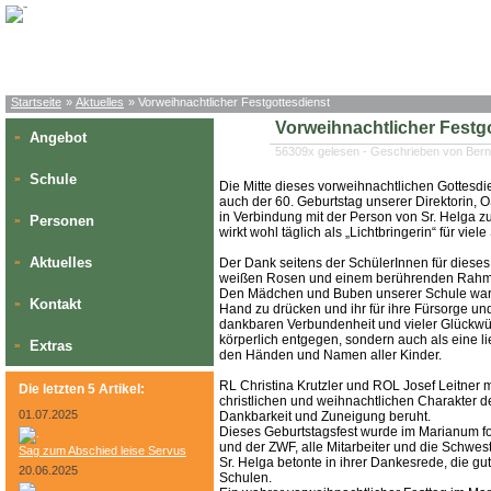
Startseite
»
Aktuelles
» Vorweihnachtlicher Festgottesdienst
Vorweihnachtlicher Festg
Angebot
»
56309x gelesen - Geschrieben von Bern
Schule
»
Die Mitte dieses vorweihnachtlichen Gottesdi
auch der 60. Geburtstag unserer Direktorin, 
in Verbindung mit der Person von Sr. Helga zu 
Personen
»
wirkt wohl täglich als „Lichtbringerin“ für vi
Aktuelles
»
Der Dank seitens der SchülerInnen für dieses
weißen Rosen und einem berührenden Rahm
Den Mädchen und Buben unserer Schule war es 
Kontakt
»
Hand zu drücken und ihr für ihre Fürsorge un
dankbaren Verbundenheit und vieler Glückwün
körperlich entgegen, sondern auch als eine li
Extras
»
den Händen und Namen aller Kinder.
RL Christina Krutzler und ROL Josef Leitner m
Die letzten 5 Artikel:
christlichen und weihnachtlichen Charakter d
01.07.2025
Dankbarkeit und Zuneigung beruht.
Dieses Geburtstagsfest wurde im Marianum fo
und der ZWF, alle Mitarbeiter und die Schwes
Sag zum Abschied leise Servus
Sr. Helga betonte in ihrer Dankesrede, die 
20.06.2025
Schulen.