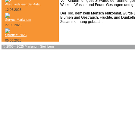
Von Kindern umgesetzt wurde der Sonnengesa
Abschiedsfeier der 4abc
Wolken, Wasser und Feuer. Gesungen und geta
12.06.2025
Der Tod, dem kein Mensch entkommt, wurde um
Blumen und Gesträuch, Früchte, und Dunkelhe
Servus Marianum
Zusammenhang gebracht.
27.05.2025
Sportfest 2025
05.05.2025
© 2005 - 2025 Marianum Steinberg
Bundesheer-Tag