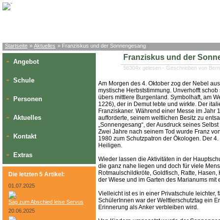
Startseite
»
Aktuelles
» Franziskus und der Sonnengesang
Franziskus und der Son
Angebot
»
56304x gelesen - Geschrieben von Bern
Schule
»
Am Morgen des 4. Oktober zog der Nebel aus 
mystische Herbststimmung. Unverhofft schob
übers mittlere Burgenland. Symbolhaft, am We
Personen
»
1226), der in Demut lebte und wirkte. Der ita
Franziskaner. Während einer Messe im Jahr 
Aktuelles
»
aufforderte, seinem weltlichen Besitz zu ents
„Sonnengesang“, der Ausdruck seines Selbst i
Zwei Jahre nach seinem Tod wurde Franz von A
Kontakt
»
1980 zum Schutzpatron der Ökologen. Der 4. O
Heiligen.
Extras
»
Wieder lassen die Aktivitäten in der Haupts
die ganz nahe liegen und doch für viele Mensc
Rotmaulschildkröte, Goldfisch, Ratte, Hasen
Die letzten 5 Artikel:
der Wiese und im Garten des Marianums mit e
01.07.2025
Vielleicht ist es in einer Privatschule leichte
SchülerInnen war der Welttierschutztag ein Erl
Sag zum Abschied leise Servus
Erinnerung als Anker verbleiben wird.
20.06.2025