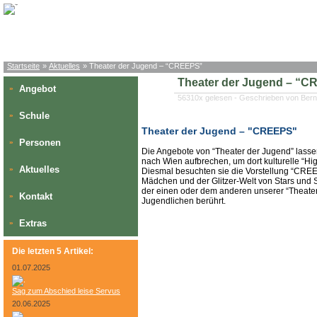
Startseite
»
Aktuelles
» Theater der Jugend – “CREEPS”
Theater der Jugend – “
Angebot
»
56310x gelesen - Geschrieben von Ber
Schule
»
Theater der Jugend – "CREEPS"
Personen
»
Die Angebote von “Theater der Jugend” lasse
nach Wien aufbrechen, um dort kulturelle “Hig
Aktuelles
»
Diesmal besuchten sie die Vorstellung “CREE
Mädchen und der Glitzer-Welt von Stars und S
der einen oder dem anderen unserer “Theaterf
Kontakt
»
Jugendlichen berührt.
Extras
»
Die letzten 5 Artikel:
01.07.2025
Sag zum Abschied leise Servus
20.06.2025