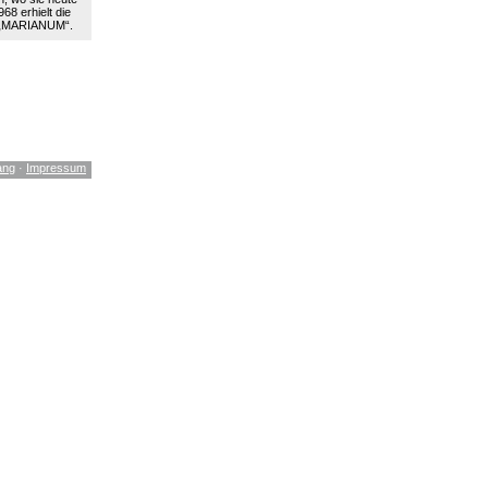
68 erhielt die
 „MARIANUM“.
ang
·
Impressum