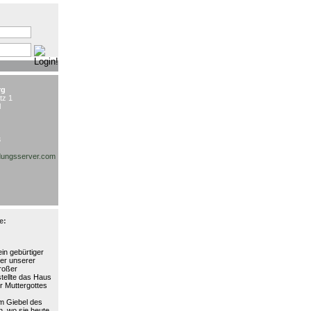
:
rg
tz 1
l
3
ungsserver.com
e:
in gebürtiger
ter unserer
großer
stellte das Haus
r Muttergottes
am Giebel des
, wo sie heute