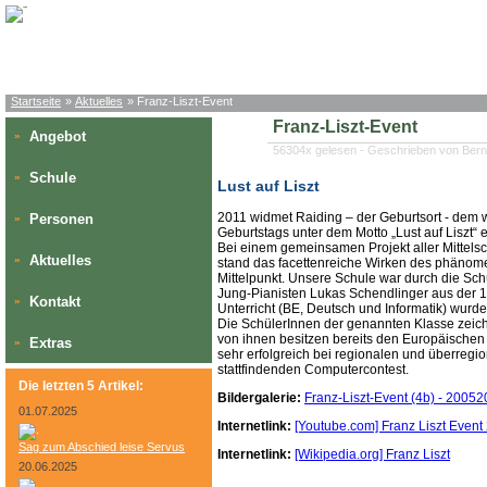
Startseite
»
Aktuelles
» Franz-Liszt-Event
Franz-Liszt-Event
Angebot
»
56304x gelesen - Geschrieben von Bern
Schule
»
Lust auf Liszt
2011 widmet Raiding – der Geburtsort - dem w
Personen
»
Geburtstags unter dem Motto „Lust auf Liszt“
Bei einem gemeinsamen Projekt aller Mittels
Aktuelles
»
stand das facettenreiche Wirken des phänome
Mittelpunkt. Unsere Schule war durch die Sch
Jung-Pianisten Lukas Schendlinger aus der 1a
Kontakt
»
Unterricht (BE, Deutsch und Informatik) wurde
Die SchülerInnen der genannten Klasse zeich
von ihnen besitzen bereits den Europäische
Extras
»
sehr erfolgreich bei regionalen und überreg
stattfindenden Computercontest.
Die letzten 5 Artikel:
Bildergalerie:
Franz-Liszt-Event (4b) - 2005
01.07.2025
Internetlink:
[Youtube.com] Franz Liszt Event
Sag zum Abschied leise Servus
Internetlink:
[Wikipedia.org] Franz Liszt
20.06.2025