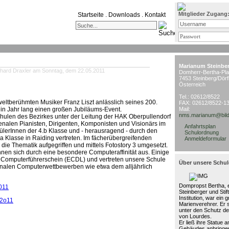
Mitglieder Zugang
Startseite
.
Downloads
.
Kontakt
Marianum Steinbe
hard Draxler am Sonntag, dem 22.05.2011
Domherr-Bertha-Pla
7453 Steinberg/Dörf
Österreich
Tel.: 02612/8522
eltberühmten Musiker Franz Liszt anlässlich seines 200.
FAX: 02612/8522-1
 ein Jahr lang einen großen Jubiläums-Event.
Mail:
nms.marianum@bild
chulen des Bezirkes unter der Leitung der HAK Oberpullendorf
nalen Pianisten, Dirigenten, Komponisten und Visionärs im
Anfahrtsplan
ülerInnen der 4.b Klasse und - herausragend - durch den
Schulordnung
 Klasse in Raiding vertreten. Im fächerübergreifenden
Anmeldeformular
 die Thematik aufgegriffen und mittels Fotostory 3 umgesetzt.
nen sich durch eine besondere Computeraffinität aus. Einige
n Computerführerschein (ECDL) und vertreten unsere Schule
Über unsere Schul
ionalen Computerwettbewerben wie etwa dem alljährlich
Dompropst Bertha, e
2011
Steinberger und Stif
Institution, war ein 
 2o11
Marienverehrer. Er 
unter den Schutz de
von Lourdes.
Er ließ ihre Statue 
Gebäudes anbringen