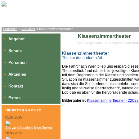
Startseite
»
Aktuelles
» Klassenzimmertheater
Klassenzimmertheater
Angebot
»
56304x gelesen - Geschrieben von Bern
Schule
»
Klassenzimmertheater
Theater der anderen Art
Personen
»
Die Fahrt nach Wien blieb uns erspart, dieses
Theaterstück fand nämlich im jeweiligen Kl
Aktuelles
»
mit dem Regisseur in die Klasse und spielten d
Situation im Klassenzimmer zugeschnitten war
dass sich die SchülerInnen nicht belehrt, son
Kontakt
»
lustig und teilweise überraschend“, lautete de
Lob gab es aber für die hervorragende schaus
Extras
»
Bildergalerie:
Klassenzimmertheater - 2202
Die letzten 5 Artikel:
01.07.2025
Sag zum Abschied leise Servus
20.06.2025