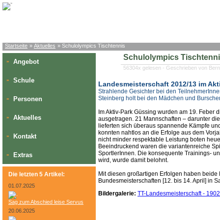
Startseite
»
Aktuelles
» Schulolympics Tischtennis
Schulolympics Tischtenn
Angebot
»
56304x gelesen - Geschrieben von Bern
Schule
»
Landesmeisterschaft 2012/13 im Akt
Strahlende Gesichter bei den TeilnehmerInn
Steinberg holt bei den Mädchen und Burschen
Personen
»
Im Aktiv-Park Güssing wurden am 19. Feber d
Aktuelles
»
ausgetragen. 21 Mannschaften – darunter d
lieferten sich überaus spannende Kämpfe un
konnten nahtlos an die Erfolge aus dem Vorj
Kontakt
»
nicht minder respektable Leistung boten heuer
Beeindruckend waren die variantenreiche Sp
SportlerInnen. Die konsequente Trainings- un
Extras
»
wird, wurde damit belohnt.
Mit diesen großartigen Erfolgen haben beide
Die letzten 5 Artikel:
Bundesmeisterschaften [12. bis 14. April] in S
01.07.2025
Bildergalerie:
TT-Landesmeisterschaft - 190
Sag zum Abschied leise Servus
20.06.2025