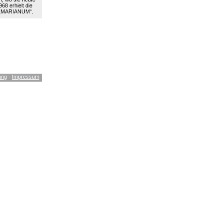
68 erhielt die
 „MARIANUM“.
ang
·
Impressum