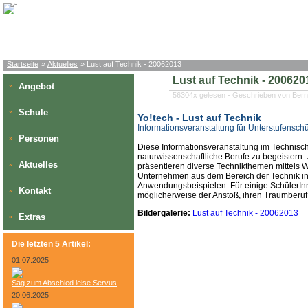
Startseite
»
Aktuelles
» Lust auf Technik - 20062013
Lust auf Technik - 200620
Angebot
»
56304x gelesen - Geschrieben von Bern
Schule
»
Yo!tech - Lust auf Technik
Informationsveranstaltung für Unterstufensch
Personen
»
Diese Informationsveranstaltung im Technisc
naturwissenschaftliche Berufe zu begeistern. 
Aktuelles
»
präsentieren diverse Technikthemen mittels 
Unternehmen aus dem Bereich der Technik inf
Anwendungsbeispielen. Für einige SchülerI
Kontakt
»
möglicherweise der Anstoß, ihren Traumberuf 
Bildergalerie:
Lust auf Technik - 20062013
Extras
»
Die letzten 5 Artikel:
01.07.2025
Sag zum Abschied leise Servus
20.06.2025