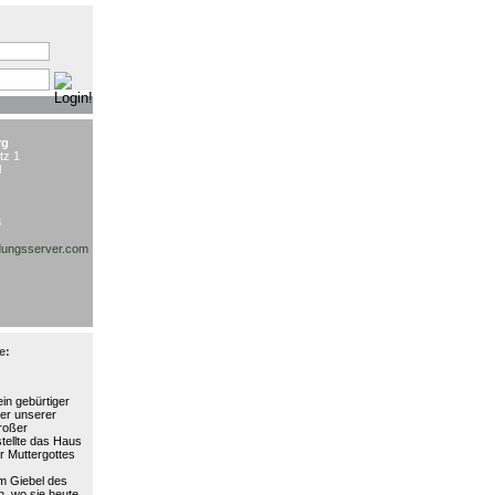
:
rg
tz 1
l
3
ungsserver.com
e:
in gebürtiger
ter unserer
großer
stellte das Haus
r Muttergottes
am Giebel des
, wo sie heute