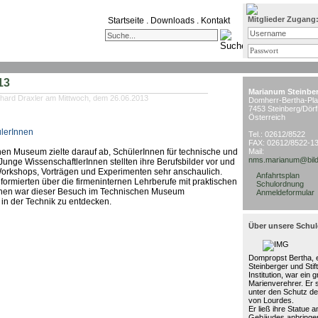
Mitglieder Zugang
Startseite
.
Downloads
.
Kontakt
13
Marianum Steinbe
hard Draxler am Mittwoch, dem 26.06.2013
Domherr-Bertha-Pla
7453 Steinberg/Dörf
Österreich
ülerInnen
Tel.: 02612/8522
FAX: 02612/8522-1
hen Museum zielte darauf ab, SchülerInnen für technische und
Mail:
nms.marianum@bild
Junge WissenschaftlerInnen stellten ihre Berufsbilder vor und
Workshops, Vorträgen und Experimenten sehr anschaulich.
Anfahrtsplan
ormierten über die firmeninternen Lehrberufe mit praktischen
Schulordnung
nnen war dieser Besuch im Technischen Museum
Anmeldeformular
in der Technik zu entdecken.
Über unsere Schul
Dompropst Bertha, e
Steinberger und Stif
Institution, war ein 
Marienverehrer. Er 
unter den Schutz de
von Lourdes.
Er ließ ihre Statue 
Gebäudes anbringen