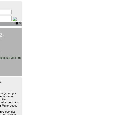
:
rg
tz 1
l
3
ungsserver.com
e:
in gebürtiger
ter unserer
großer
stellte das Haus
r Muttergottes
am Giebel des
, wo sie heute