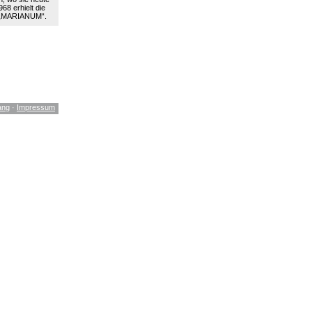
68 erhielt die
 „MARIANUM“.
ang
·
Impressum