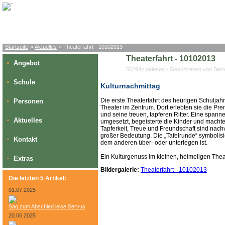
Startseite
»
Aktuelles
» Theaterfahrt - 10102013
Theaterfahrt - 10102013
Angebot
»
56294x gelesen - Geschrieben von Bern
Schule
»
Kulturnachmittag
Die erste Theaterfahrt des heurigen Schuljahr
Personen
»
Theater im Zentrum. Dort erlebten sie die Pre
und seine treuen, tapferen Ritter. Eine span
Aktuelles
»
umgesetzt, begeisterte die Kinder und machte
Tapferkeit, Treue und Freundschaft sind nac
großer Bedeutung. Die „Tafelrunde“ symbolisi
Kontakt
»
dem anderen über- oder unterlegen ist.
Ein Kulturgenuss im kleinen, heimeligen The
Extras
»
Bildergalerie:
Theaterfahrt - 10102013
Die letzten 5 Artikel:
01.07.2025
Sag zum Abschied leise Servus
20.06.2025