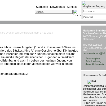
Mitglieder Zugang
Startseite
.
Downloads
.
Kontakt
Marianum Steinbe
hard Draxler am Donnerstag, dem 17.10.2013
Domherr-Bertha-Pla
7453 Steinberg/Dörf
Österreich
Tel.: 02612/8522
es führte unsere Jüngsten (1. und 2. Klasse) nach Wien ins
FAX: 02612/8522-1
miere des Stückes „King A“, eine Geschichte über König Artus
Mail:
nms.marianum@bild
nende Inszenierung, von ganz jungen Schauspielern brillant
 sie auf die Regeln der ritterlichen Tugenden aufmerksam.
Anfahrtsplan
hvollziehbar und auch im Leben der heutigen Jugend von
Schulordnung
ert eindeutig, dass jeder Mensch gleich wertvoll, niemand
Anmeldeformular
ater am Stephansplatz!
Über unsere Schul
Dompropst Bertha, e
Steinberger und Stif
Institution, war ein 
Marienverehrer. Er 
unter den Schutz de
von Lourdes.
Er ließ ihre Statue 
Gebäudes anbringen