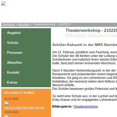
Startseite
»
Aktuelles
» Theaterworkshop - 21022014
Theaterworkshop - 21022
Angebot
»
56295x gelesen - Geschrieben von Diet
Schule
»
Schüler-Kabarett in der NMS Steinb
Am 21. Februar, pünktlich zum Fasching, wur
Personen
»
Die Schüler der 4B führten unter der Leitung
SchülerInnen und natürlich ihren stolzen Elt
Aktuelles
»
hatte, fand jetzt seinen krönenden Abschluss.
Nach 4 Stunden Vorbereitungszeit, in der die
Kontakt
»
Rampenlicht und präsentierten einem begeiste
Kreatives. Da ging es um LehrerInnen und Elte
Installateur, der weinend neben dem Abfluss
Extras
»
Wunsch erfüllte.
Die Schüler bewiesen großes Potenzial und f
Die letzten 5 Artikel:
So sieht eine Schule aus, in der Lachen auf 
01.07.2025
Erika Graner und ihr engagiertes Lehrerteam!
Bildergalerie:
Theaterworkshop
Sag zum Abschied leise Servus
20.06.2025