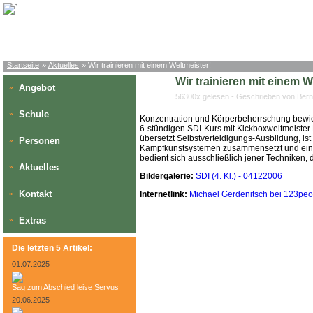
Startseite
»
Aktuelles
» Wir trainieren mit einem Weltmeister!
Wir trainieren mit einem W
Angebot
»
56300x gelesen - Geschrieben von Bern
Schule
»
Konzentration und Körperbeherrschung bewie
6-stündigen SDI-Kurs mit Kickboxweltmeister M
übersetzt Selbstverteidigungs-Ausbildung, is
Personen
»
Kampfkunstsystemen zusammensetzt und eine 
bedient sich ausschließlich jener Techniken,
Aktuelles
»
Bildergalerie:
SDI (4. Kl.) - 04122006
Kontakt
»
Internetlink:
Michael Gerdenitsch bei 123peo
Extras
»
Die letzten 5 Artikel:
01.07.2025
Sag zum Abschied leise Servus
20.06.2025