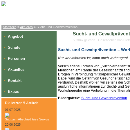
Startseite
»
Aktuelles
» Sucht- und Gewaltprävention
Sucht- und Gewaltprävent
Angebot
»
56304x gelesen - Geschrieben von Die
Schule
»
Sucht- und Gewaltprävention – Wor
Nur wer informiert ist, kann auch vorbeugen!
Personen
»
Verschiedene Formen von „Suchtverhalten“ sin
Aktuelles
»
Menschen am Rande der Gesellschaft zu find
Drogen in Verbindung mit körperlicher Gewal
Dabei wird die Gefahr von Gesundheitsschäde
Kontakt
»
verdrängt. Deshalb wollen wir seitens der Sc
ausführliche Informationen zur Sucht- und G
Workshopreihe eine Vertiefung in die Themat
Extras
»
Bildergalerie:
Sucht- und Gewaltprävention
Die letzten 5 Artikel:
01.07.2025
Sag zum Abschied leise Servus
20.06.2025