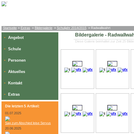
Startseite
»
Extras
»
Bildergalerie
»
Schuljahr 2014/2015
» Radwallwahrt
Bildergalerie - Radwallwah
Angebot
»
Diese Galerie beinhaltet zur Zeit 25 Bilde
Schule
»
Personen
»
Aktuelles
»
Kontakt
»
Extras
»
Die letzten 5 Artikel:
01.07.2025
Sag zum Abschied leise Servus
20.06.2025