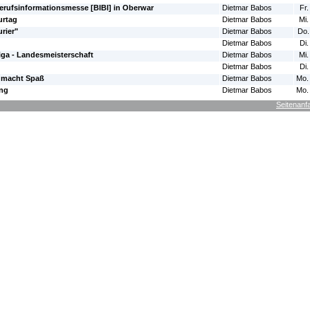
erufsinformationsmesse [BIBI] in Oberwar
Dietmar Babos
Fr.
urtag
Dietmar Babos
Mi.
rier"
Dietmar Babos
Do.
Dietmar Babos
Di.
liga - Landesmeisterschaft
Dietmar Babos
Mi.
Dietmar Babos
Di.
 macht Spaß
Dietmar Babos
Mo.
ung
Dietmar Babos
Mo.
Seitenanf