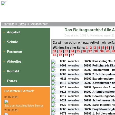
Startseite
»
Extras
» Beitragsarchiv
Das Beitragsarchiv! Alle Art
Angebot
»
Derzeit sind 1401 Artikel eingetragen! 21
Schule
»
Da wir nun schon ein paar Artikel mehr verfa
Wählen Sie eine Seite:
1
|
2
|
3
|
4
|
5
|
6
|
7
|
31
|
32
|
33
|
34
|
35
|
36
|
37
|
38
|
39
|
40
|
4
Personen
»
64
|
65
|
66
|
67
#L:
#ID:
#Rubrik:
#A:
#Titel:
Aktuelles
0800
Aktuelles
56292
Klassentag 3b -
»
0801
Aktuelles
56292
Politchat (4a Kl.
0807
Aktuelles
56292
Theaterfahrt - 1
Kontakt
»
0809
Aktuelles
56292
2. Schülerparla
0811
Aktuelles
56292
Experimentieren
Extras
»
0813
Aktuelles
56292
Adventkränze fl
0814
Aktuelles
56292
Spuren des Adv
Die letzten 5 Artikel:
0816
Aktuelles
56292
Afternoonschool
0817
Aktuelles
56292
Bewerbungscoac
01.07.2025
0822
Aktuelles
56292
Schwimmausbild
0839
Aktuelles
56292
Safer Internet_4
Sag zum Abschied leise Servus
0863
Aktuelles
56292
Projektwoche_4
20.06.2025
0871
Aktuelles
56292
1. Schülerparla