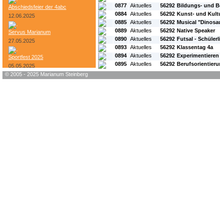
0877
Aktuelles
56292
Bildungs- und B
Abschiedsfeier der 4abc
0884
Aktuelles
56292
Kunst- und Kult
12.06.2025
0885
Aktuelles
56292
Musical "Dinosau
0889
Aktuelles
56292
Native Speaker
Servus Marianum
0890
Aktuelles
56292
Futsal - Schüler
27.05.2025
0893
Aktuelles
56292
Klassentag 4a
0894
Aktuelles
56292
Experimentieren
Sportfest 2025
0895
Aktuelles
56292
Berufsorientier
05.05.2025
© 2005 - 2025 Marianum Steinberg
Bundesheer-Tag