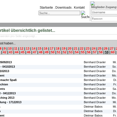
Mitglieder Zugang
Startseite
.
Downloads
.
Kontakt
ikel übersichtlich gelistet...
 werden pro Seite angezeigt...
sst haben...
8
|
9
|
10
|
11
|
12
|
13
|
14
|
15
|
16
|
17
|
18
|
19
|
20
|
21
|
22
|
23
|
24
|
25
|
26
|
27
|
1
|
42
|
43
|
44
|
45
|
46
|
47
|
48
|
49
|
50
|
51
|
52
|
53
|
54
|
55
|
56
|
57
|
58
|
59
|
60
|
#Autor:
#Da
 26092013
Bernhard Draxler
Mi.
) - 04102013
Bernhard Draxler
So.
0102013
Bernhard Draxler
Do.
ment
Bernhard Draxler
Mo.
 macht Spaß
Bernhard Draxler
Di
echten
Bernhard Draxler
Fr
ents
Bernhard Draxler
Sa.
 - 04122013
Bernhard Draxler
Do.
hing 2013
Bernhard Draxler
Mo.
ung - 17122013
Bernhard Draxler
Mi.
a
Dietmar Babos
Mi.
a
Dietmar Babos
Di.
ment
Dietmar Babos
Fr.