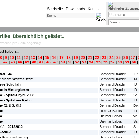
Mitglieder Zugang
Startseite
.
Downloads
.
Kontakt
ikel übersichtlich gelistet...
 werden pro Seite angezeigt...
sst haben...
8
|
9
|
10
|
11
|
12
|
13
|
14
|
15
|
16
|
17
|
18
|
19
|
20
|
21
|
22
|
23
|
24
|
25
|
26
|
27
|
1
|
42
|
43
|
44
|
45
|
46
|
47
|
48
|
49
|
50
|
51
|
52
|
53
|
54
|
55
|
56
|
57
|
58
|
59
|
60
|
#Autor:
#Da
fad - 3c
Bernhard Draxler
Fr.
it einem Weltmeister!
Bernhard Draxler
Mi.
neue Schuljahr
Bernhard Draxler
Di.
e in Hinterglemm
Bernhard Draxler
Di.
 - Spital/Phyrn 2008
Bernhard Draxler
Sa.
e - Spital am Pyrhn
Bernhard Draxler
Di.
 (2. & 3. Kl.)
Bernhard Draxler
Do.
he
Dietmar Babos
Di.
he
Dietmar Babos
Mo.
he
Dietmar Babos
Sa.
Kl.) - 20122012
Bernhard Draxler
Sa.
022012
Bernhard Draxler
Di.
Wetterumschwung
Dietmar Babos
Fr.