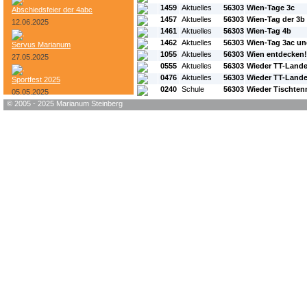
1459
Aktuelles
56303
Wien-Tage 3c
Abschiedsfeier der 4abc
1457
Aktuelles
56303
Wien-Tag der 3b
12.06.2025
1461
Aktuelles
56303
Wien-Tag 4b
1462
Aktuelles
56303
Wien-Tag 3ac un
Servus Marianum
1055
Aktuelles
56303
Wien entdecken!
27.05.2025
0555
Aktuelles
56303
Wieder TT-Lande
0476
Aktuelles
56303
Wieder TT-Lande
Sportfest 2025
0240
Schule
56303
Wieder Tischten
05.05.2025
© 2005 - 2025 Marianum Steinberg
Bundesheer-Tag