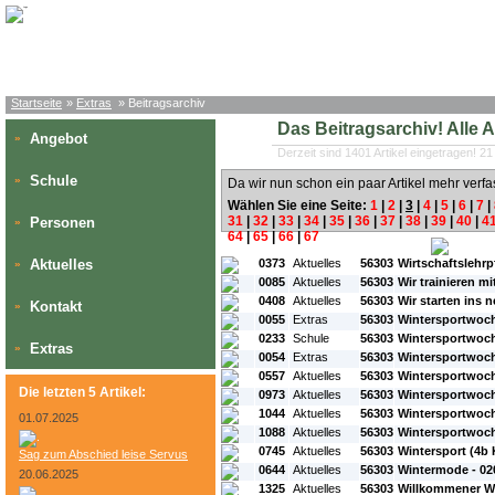
Startseite
»
Extras
» Beitragsarchiv
Das Beitragsarchiv! Alle Art
Angebot
»
Derzeit sind 1401 Artikel eingetragen! 21
Schule
»
Da wir nun schon ein paar Artikel mehr verfa
Wählen Sie eine Seite:
1
|
2
|
3
|
4
|
5
|
6
|
7
|
31
|
32
|
33
|
34
|
35
|
36
|
37
|
38
|
39
|
40
|
4
Personen
»
64
|
65
|
66
|
67
#L:
#ID:
#Rubrik:
#A:
#Titel:
Aktuelles
0373
Aktuelles
56303
Wirtschaftslehrp
»
0085
Aktuelles
56303
Wir trainieren m
0408
Aktuelles
56303
Wir starten ins 
Kontakt
»
0055
Extras
56303
Wintersportwoch
0233
Schule
56303
Wintersportwoche
Extras
»
0054
Extras
56303
Wintersportwoch
0557
Aktuelles
56303
Wintersportwoche
Die letzten 5 Artikel:
0973
Aktuelles
56303
Wintersportwoc
1044
Aktuelles
56303
Wintersportwoc
01.07.2025
1088
Aktuelles
56303
Wintersportwoc
0745
Aktuelles
56303
Wintersport (4b 
Sag zum Abschied leise Servus
0644
Aktuelles
56303
Wintermode - 02
20.06.2025
1325
Aktuelles
56303
Willkommener 