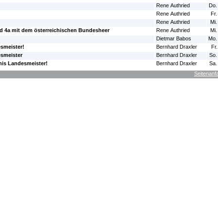
Rene Authried
Do.
Rene Authried
Fr.
Rene Authried
Mi.
d 4a mit dem österreichischen Bundesheer
Rene Authried
Mi.
Dietmar Babos
Mo.
smeister!
Bernhard Draxler
Fr
smeister
Bernhard Draxler
So.
nis Landesmeister!
Bernhard Draxler
Sa.
Seitenanf