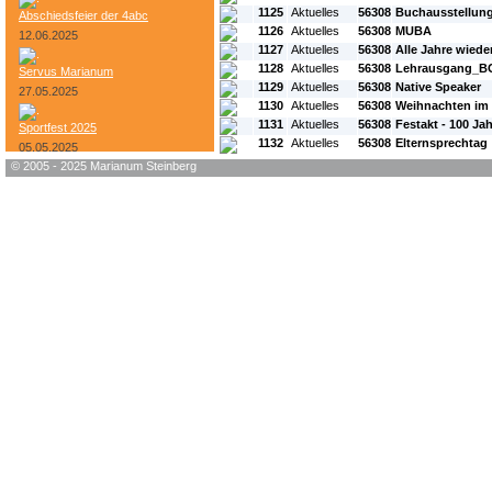
1125
Aktuelles
56308
Buchausstellun
Abschiedsfeier der 4abc
1126
Aktuelles
56308
MUBA
12.06.2025
1127
Aktuelles
56308
Alle Jahre wieder.
1128
Aktuelles
56308
Lehrausgang_B
Servus Marianum
1129
Aktuelles
56308
Native Speaker
27.05.2025
1130
Aktuelles
56308
Weihnachten im 
1131
Aktuelles
56308
Festakt - 100 Ja
Sportfest 2025
1132
Aktuelles
56308
Elternsprechtag
05.05.2025
© 2005 - 2025 Marianum Steinberg
Bundesheer-Tag