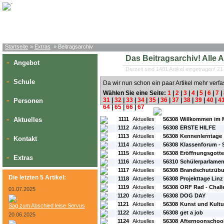
Startseite
»
Extras
» Beitragsarchiv
Das Beitragsarchiv! Alle Art
Angebot
»
Derzeit sind 1401 Artikel eingetragen! 21
Schule
»
Da wir nun schon ein paar Artikel mehr verfa
Wählen Sie eine Seite:
1
|
2
|
3
|
4
|
5
|
6
|
7
|
31
|
32
|
33
|
34
|
35
|
36
|
37
|
38
|
39
|
40
|
4
Personen
»
64
|
65
|
66
|
67
#L:
#ID:
#Rubrik:
#A:
#Titel:
Aktuelles
1111
Aktuelles
56308
Willkommen im 
»
1112
Aktuelles
56308
ERSTE HILFE
1113
Aktuelles
56308
Kennenlerntage
Kontakt
»
1114
Aktuelles
56308
Klassenforum - 
1115
Aktuelles
56308
Eröffnungsgotte
Extras
»
1116
Aktuelles
56310
Schülerparlamen
1117
Aktuelles
56308
Brandschutzüb
Die letzten 5 Artikel:
1118
Aktuelles
56308
Projekttage Linz
1119
Aktuelles
56308
ORF Rad - Chall
01.07.2025
1120
Aktuelles
56308
DOG DAY
1121
Aktuelles
56308
Kunst und Kultu
Sag zum Abschied leise Servus
1122
Aktuelles
56308
get a job
20.06.2025
1124
Aktuelles
56308
Afternoonschool