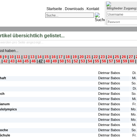
Mitglieder Zugang
Startseite
.
Downloads
.
Kontakt
ikel übersichtlich gelistet...
 werden pro Seite angezeigt...
sst haben...
8
|
9
|
10
|
11
|
12
|
13
|
14
|
15
|
16
|
17
|
18
|
19
|
20
|
21
|
22
|
23
|
24
|
25
|
26
|
27
|
1
|
42
|
43
|
44
|
45
|
46
|
47
|
48
|
49
|
50
|
51
|
52
|
53
|
54
|
55
|
56
|
57
|
58
|
59
|
60
|
#Autor:
#Da
Dietmar Babos
Di.
haft
Dietmar Babos
Mi.
Dietmar Babos
So.
Dietmar Babos
Di
uch
Dietmar Babos
So.
Dietmar Babos
Mi.
rianum
Dietmar Babos
Fr.
ulolympics
Dietmar Babos
Mo.
Dietmar Babos
Mo.
Dietmar Babos
Mo.
Dietmar Babos
Mi.
woche
Dietmar Babos
So.
Schule
Dietmar Babos
Fr.