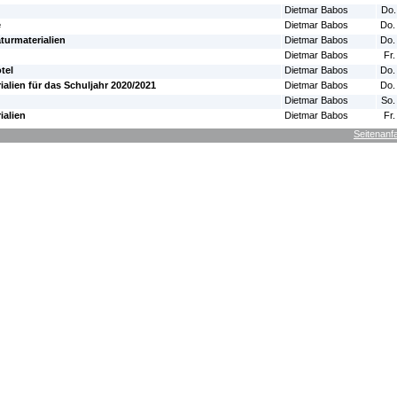
Dietmar Babos
Do.
e
Dietmar Babos
Do.
turmaterialien
Dietmar Babos
Do.
Dietmar Babos
Fr.
tel
Dietmar Babos
Do.
ialien für das Schuljahr 2020/2021
Dietmar Babos
Do.
Dietmar Babos
So.
ialien
Dietmar Babos
Fr.
Seitenanf