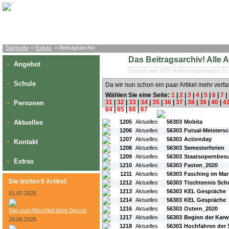
Startseite
»
Extras
» Beitragsarchiv
Das Beitragsarchiv! Alle Art
Angebot
»
Derzeit sind 1401 Artikel eingetragen! 21
Schule
»
Da wir nun schon ein paar Artikel mehr verfa
Wählen Sie eine Seite:
1
|
2
|
3
|
4
|
5
|
6
|
7
|
31
|
32
|
33
|
34
|
35
|
36
|
37
|
38
|
39
|
40
|
4
Personen
»
64
|
65
|
66
|
67
#L:
#ID:
#Rubrik:
#A:
#Titel:
Aktuelles
1205
Aktuelles
56303
Mobita
»
1206
Aktuelles
56303
Futsal-Meistersc
1207
Aktuelles
56303
Actionday
Kontakt
»
1208
Aktuelles
56303
Semesterferien
1209
Aktuelles
56303
Staatsopernbes
Extras
»
1210
Aktuelles
56303
Fasten_2020
1211
Aktuelles
56303
Fasching im Ma
Die letzten 5 Artikel:
1212
Aktuelles
56303
Tischtennis Sch
1213
Aktuelles
56303
KEL Gespräche
01.07.2025
1214
Aktuelles
56303
KEL Gespräche
1216
Aktuelles
56303
Ostern_2020
Sag zum Abschied leise Servus
1217
Aktuelles
56303
Beginn der Kar
20.06.2025
1218
Aktuelles
56303
Hochfahren der 