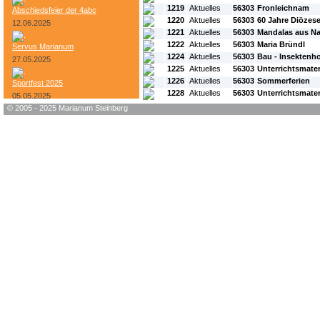
1219
Aktuelles
56303
Fronleichnam
Abschiedsfeier der 4abc
1220
Aktuelles
56303
60 Jahre Diözes
12.06.2025
1221
Aktuelles
56303
Mandalas aus Na
1222
Aktuelles
56303
Maria Bründl
Servus Marianum
1224
Aktuelles
56303
Bau - Insektenho
27.05.2025
1225
Aktuelles
56303
Unterrichtsmater
1226
Aktuelles
56303
Sommerferien
Sportfest 2025
1228
Aktuelles
56303
Unterrichtsmater
05.05.2025
© 2005 - 2025 Marianum Steinberg
Bundesheer-Tag