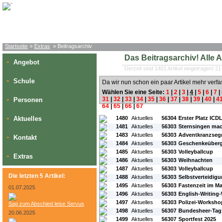
Startseite
»
Extras
» Beitragsarchiv
Das Beitragsarchiv! Alle Art
Angebot
»
Derzeit sind 1401 Artikel eingetragen! 21
Schule
»
Da wir nun schon ein paar Artikel mehr verfa
Wählen Sie eine Seite:
1
|
2
|
3
|
4
|
5
|
6
|
7
|
31
|
32
|
33
|
34
|
35
|
36
|
37
|
38
|
39
|
40
|
4
Personen
»
64
|
65
|
66
|
67
#L:
#ID:
#Rubrik:
#A:
#Titel:
Aktuelles
1480
Aktuelles
56304
Erster Platz ICD
»
1481
Aktuelles
56303
Sternsingen mac
1483
Aktuelles
56303
Adventkranzse
Kontakt
»
1484
Aktuelles
56303
Geschenkeüberg
1485
Aktuelles
56303
Volleyballcup
Extras
»
1486
Aktuelles
56303
Weihnachten
1487
Aktuelles
56303
Volleyballcup
Die letzten 5 Artikel:
1488
Aktuelles
56303
Selbstverteidig
1495
Aktuelles
56303
Fastenzeit im M
01.07.2025
1496
Aktuelles
56303
English-Writing
1497
Aktuelles
56303
Polizei-Workshop 
Sag zum Abschied leise Servus
1498
Aktuelles
56307
Bundesheer-Tag
20.06.2025
1499
Aktuelles
56307
Sportfest 2025