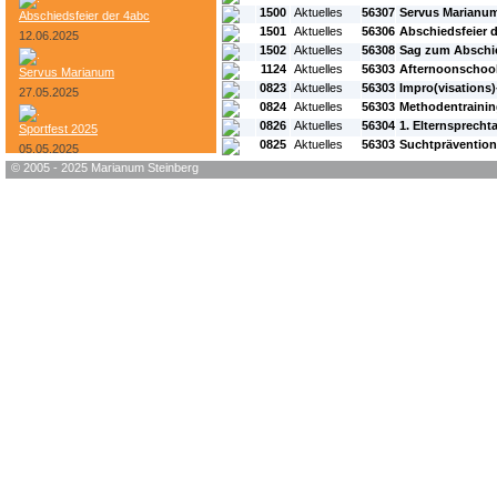
1500
Aktuelles
56307
Servus Marianu
Abschiedsfeier der 4abc
1501
Aktuelles
56306
Abschiedsfeier 
12.06.2025
1502
Aktuelles
56308
Sag zum Abschie
1124
Aktuelles
56303
Afternoonschool
Servus Marianum
0823
Aktuelles
56303
Impro(visations
27.05.2025
0824
Aktuelles
56303
Methodentrainin
0826
Aktuelles
56304
1. Elternsprecht
Sportfest 2025
0825
Aktuelles
56303
Suchtprävention
05.05.2025
© 2005 - 2025 Marianum Steinberg
Bundesheer-Tag