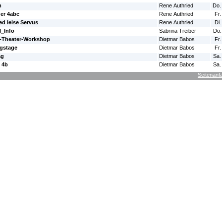
m
Rene Authried
Do.
der 4abc
Rene Authried
Fr.
d leise Servus
Rene Authried
Di.
_Info
Sabrina Treiber
Do.
)-Theater-Workshop
Dietmar Babos
Fr.
gstage
Dietmar Babos
Fr.
ag
Dietmar Babos
Sa.
 4b
Dietmar Babos
Sa.
Seitenanf