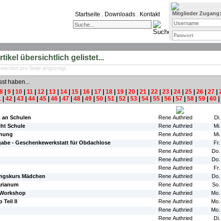
Mitglieder Zugang
Startseite
.
Downloads
.
Kontakt
ikel übersichtlich gelistet...
 werden pro Seite angezeigt...
sst haben...
8
|
9
|
10
|
11
|
12
|
13
|
14
|
15
|
16
|
17
|
18
|
19
|
20
|
21
|
22
|
23
|
24
|
25
|
26
|
27
|
1
|
42
|
43
|
44
|
45
|
46
|
47
|
48
|
49
|
50
|
51
|
52
|
53
|
54
|
55
|
56
|
57
|
58
|
59
|
60
|
#Autor:
#Da
L an Schulen
Rene Authried
Di
ht Schule
Rene Authried
Mi.
gnung
Rene Authried
Mi.
abe - Geschenkewerkstatt für Obdachlose
Rene Authried
Fr.
Rene Authried
Do.
Rene Authried
Do.
Rene Authried
Fr.
ungskurs Mädchen
Rene Authried
Do.
arianum
Rene Authried
So.
-Workshop
Rene Authried
Mo.
Teil II
Rene Authried
Mo.
Rene Authried
Mo.
Rene Authried
Di.