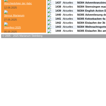
1437
Aktuelles
56304
Adventkranzbin
Abschiedsfeier der 4abc
1438
Aktuelles
56304
Sternsingen mac
12.06.2025
1439
Aktuelles
56304
English Action D
1440
Aktuelles
56305
Adventlesung de
Servus Marianum
1441
Aktuelles
56305
Keksebacken 4a
27.05.2025
1442
Aktuelles
56304
Eislaufen der 3b
1443
Aktuelles
56304
Weihnachtsgotte
Sportfest 2025
1444
Aktuelles
56305
Eislaufen 3bc am
05.05.2025
© 2005 - 2025 Marianum Steinberg
Bundesheer-Tag