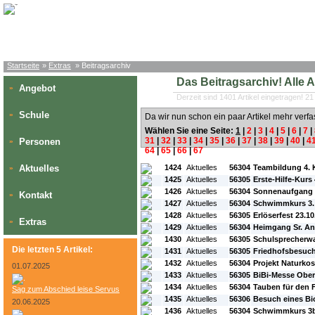
Startseite
»
Extras
» Beitragsarchiv
Das Beitragsarchiv! Alle Art
Angebot
»
Derzeit sind 1401 Artikel eingetragen! 21
Schule
»
Da wir nun schon ein paar Artikel mehr verfa
Wählen Sie eine Seite:
1
|
2
|
3
|
4
|
5
|
6
|
7
|
31
|
32
|
33
|
34
|
35
|
36
|
37
|
38
|
39
|
40
|
4
Personen
»
64
|
65
|
66
|
67
#L:
#ID:
#Rubrik:
#A:
#Titel:
Aktuelles
1424
Aktuelles
56304
Teambildung 4. 
»
1425
Aktuelles
56305
Erste-Hilfe-Kurs
1426
Aktuelles
56304
Sonnenaufgang 
Kontakt
»
1427
Aktuelles
56304
Schwimmkurs 3.
1428
Aktuelles
56305
Erlöserfest 23.1
Extras
»
1429
Aktuelles
56304
Heimgang Sr. An
1430
Aktuelles
56305
Schulsprecherw
Die letzten 5 Artikel:
1431
Aktuelles
56305
Friedhofsbesuc
1432
Aktuelles
56304
Projekt Naturkos
01.07.2025
1433
Aktuelles
56305
BiBi-Messe Ober
1434
Aktuelles
56304
Tauben für den 
Sag zum Abschied leise Servus
1435
Aktuelles
56306
Besuch eines Bi
20.06.2025
1436
Aktuelles
56304
Schwimmkurs 3b