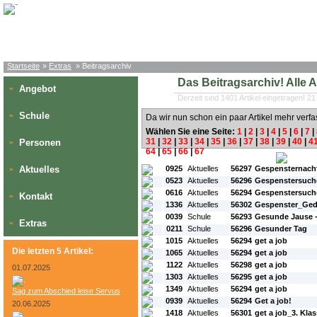
Startseite
»
Extras
» Beitragsarchiv
Das Beitragsarchiv! Alle Art
Angebot
»
Derzeit sind 1401 Artikel eingetragen! 21
Schule
»
Da wir nun schon ein paar Artikel mehr verfa
Wählen Sie eine Seite:
1
|
2
|
3
|
4
|
5
|
6
|
7
|
31
|
32
|
33
|
34
|
35
|
36
|
37
|
38
|
39
|
40
|
4
Personen
»
64
|
65
|
66
|
67
#L:
#ID:
#Rubrik:
#A:
#Titel:
Aktuelles
0925
Aktuelles
56297
Gespensternach
»
0523
Aktuelles
56296
Gespenstersuche 
0616
Aktuelles
56294
Gespenstersuche 
Kontakt
»
1336
Aktuelles
56302
Gespenster_Ged
0039
Schule
56293
Gesunde Jause -
Extras
»
0211
Schule
56296
Gesunder Tag
1015
Aktuelles
56294
get a job
Die letzten 5 Artikel:
1065
Aktuelles
56294
get a job
1122
Aktuelles
56298
get a job
01.07.2025
1303
Aktuelles
56295
get a job
1349
Aktuelles
56294
get a job
Sag zum Abschied leise Servus
0939
Aktuelles
56294
Get a job!
20.06.2025
1418
Aktuelles
56301
get a job_3. Kla