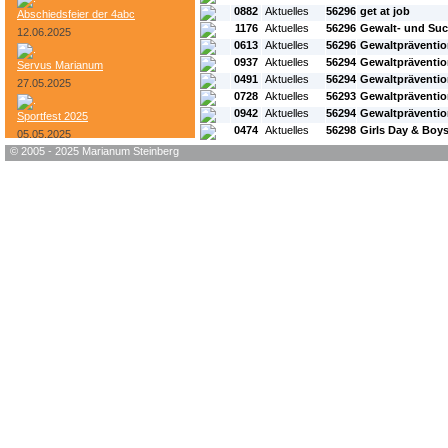
0882
Aktuelles
56296
get at job
Abschiedsfeier der 4abc
1176
Aktuelles
56296
Gewalt- und Suc
12.06.2025
0613
Aktuelles
56296
Gewaltpräventi
0937
Aktuelles
56294
Gewaltpräventi
Servus Marianum
0491
Aktuelles
56294
Gewaltprävention
27.05.2025
0728
Aktuelles
56293
Gewaltpräventio
0942
Aktuelles
56294
Gewaltpräventio
Sportfest 2025
0474
Aktuelles
56298
Girls Day & Boy
05.05.2025
© 2005 - 2025 Marianum Steinberg
Bundesheer-Tag