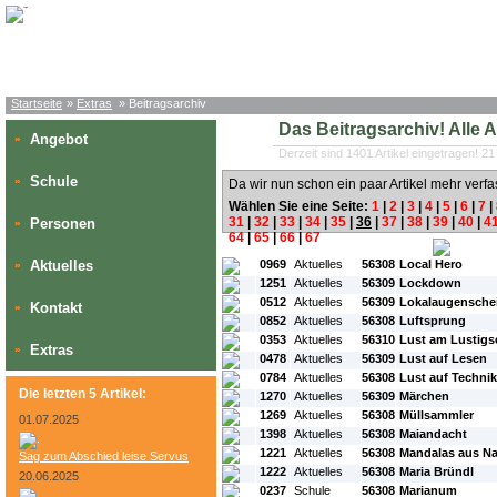
Startseite
»
Extras
» Beitragsarchiv
Das Beitragsarchiv! Alle Art
Angebot
»
Derzeit sind 1401 Artikel eingetragen! 21
Schule
»
Da wir nun schon ein paar Artikel mehr verfa
Wählen Sie eine Seite:
1
|
2
|
3
|
4
|
5
|
6
|
7
|
31
|
32
|
33
|
34
|
35
|
36
|
37
|
38
|
39
|
40
|
4
Personen
»
64
|
65
|
66
|
67
#L:
#ID:
#Rubrik:
#A:
#Titel:
Aktuelles
0969
Aktuelles
56308
Local Hero
»
1251
Aktuelles
56309
Lockdown
0512
Aktuelles
56309
Lokalaugensche
Kontakt
»
0852
Aktuelles
56308
Luftsprung
0353
Aktuelles
56310
Lust am Lustigs
Extras
»
0478
Aktuelles
56309
Lust auf Lesen
0784
Aktuelles
56308
Lust auf Technik
Die letzten 5 Artikel:
1270
Aktuelles
56309
Märchen
1269
Aktuelles
56308
Müllsammler
01.07.2025
1398
Aktuelles
56308
Maiandacht
1221
Aktuelles
56308
Mandalas aus Na
Sag zum Abschied leise Servus
1222
Aktuelles
56308
Maria Bründl
20.06.2025
0237
Schule
56308
Marianum