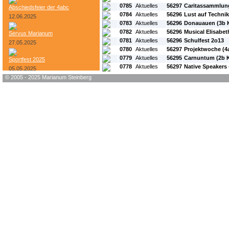
0785
Aktuelles
56297
Caritassammlung
Abschiedsfeier der 4abc
0784
Aktuelles
56296
Lust auf Technik
12.06.2025
0783
Aktuelles
56296
Donauauen (3b K
0782
Aktuelles
56296
Musical Elisabet
Servus Marianum
0781
Aktuelles
56296
Schulfest 2o13
27.05.2025
0780
Aktuelles
56297
Projektwoche (4a
0779
Aktuelles
56295
Carnuntum (2b Kl
Sportfest 2025
0778
Aktuelles
56297
Native Speakers 
05.05.2025
© 2005 - 2025 Marianum Steinberg
Bundesheer-Tag