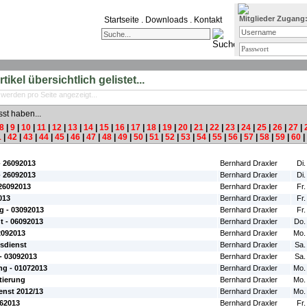
Mitglieder Zugang
Startseite
.
Downloads
.
Kontakt
ikel übersichtlich gelistet...
 werden pro Seite angezeigt...
sst haben...
8
|
9
|
10
|
11
|
12
|
13
|
14
|
15
|
16
|
17
|
18
|
19
|
20
|
21
|
22
|
23
|
24
|
25
|
26
|
27
|
1
|
42
|
43
|
44
|
45
|
46
|
47
|
48
|
49
|
50
|
51
|
52
|
53
|
54
|
55
|
56
|
57
|
58
|
59
|
60
|
#Autor:
#Da
- 26092013
Bernhard Draxler
Di.
- 26092013
Bernhard Draxler
Di.
 26092013
Bernhard Draxler
Fr.
013
Bernhard Draxler
Fr.
g - 03092013
Bernhard Draxler
Fr.
t - 06092013
Bernhard Draxler
Do.
2092013
Bernhard Draxler
Mo.
sdienst
Bernhard Draxler
Sa.
- 03092013
Bernhard Draxler
Sa.
ng - 01072013
Bernhard Draxler
Mo.
tierung
Bernhard Draxler
Mo.
enst 2012/13
Bernhard Draxler
Mo.
062013
Bernhard Draxler
Fr.