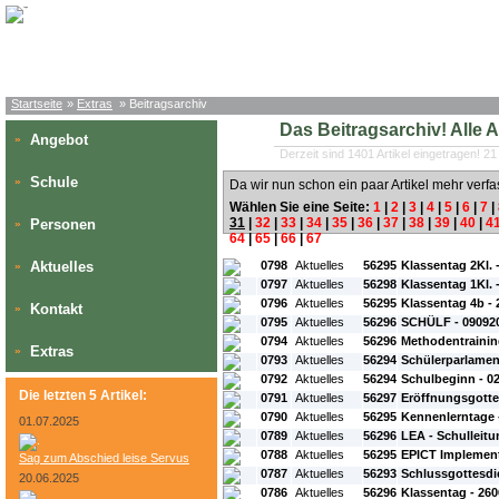
Startseite
»
Extras
» Beitragsarchiv
Das Beitragsarchiv! Alle Art
Angebot
»
Derzeit sind 1401 Artikel eingetragen! 21
Schule
»
Da wir nun schon ein paar Artikel mehr verfa
Wählen Sie eine Seite:
1
|
2
|
3
|
4
|
5
|
6
|
7
|
31
|
32
|
33
|
34
|
35
|
36
|
37
|
38
|
39
|
40
|
4
Personen
»
64
|
65
|
66
|
67
#L:
#ID:
#Rubrik:
#A:
#Titel:
Aktuelles
0798
Aktuelles
56295
Klassentag 2Kl. 
»
0797
Aktuelles
56298
Klassentag 1Kl. 
0796
Aktuelles
56295
Klassentag 4b -
Kontakt
»
0795
Aktuelles
56296
SCHÜLF - 09092
0794
Aktuelles
56296
Methodentrainin
Extras
»
0793
Aktuelles
56294
Schülerparlamen
0792
Aktuelles
56294
Schulbeginn - 0
Die letzten 5 Artikel:
0791
Aktuelles
56297
Eröffnungsgotte
0790
Aktuelles
56295
Kennenlerntage 
01.07.2025
0789
Aktuelles
56296
LEA - Schulleitu
0788
Aktuelles
56295
EPICT Implemen
Sag zum Abschied leise Servus
0787
Aktuelles
56293
Schlussgottesdi
20.06.2025
0786
Aktuelles
56296
Klassentag - 26