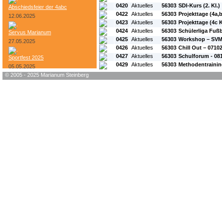
0420
Aktuelles
56303
SDI-Kurs (2. Kl.)
Abschiedsfeier der 4abc
0422
Aktuelles
56303
Projekttage (4a,b
12.06.2025
0423
Aktuelles
56303
Projekttage (4c K
0424
Aktuelles
56303
Schülerliga Fußb
Servus Marianum
0425
Aktuelles
56303
Workshop – SVM
27.05.2025
0426
Aktuelles
56303
Chill Out – 0710
0427
Aktuelles
56303
Schulforum - 08
Sportfest 2025
0429
Aktuelles
56303
Methodentraining
05.05.2025
© 2005 - 2025 Marianum Steinberg
Bundesheer-Tag