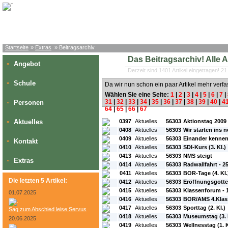
Startseite
»
Extras
» Beitragsarchiv
Das Beitragsarchiv! Alle Art
Angebot
»
Derzeit sind 1401 Artikel eingetragen! 21
Schule
»
Da wir nun schon ein paar Artikel mehr verfa
Wählen Sie eine Seite:
1
|
2
|
3
|
4
|
5
|
6
|
7
|
31
|
32
|
33
|
34
|
35
|
36
|
37
|
38
|
39
|
40
|
4
Personen
»
64
|
65
|
66
|
67
#L:
#ID:
#Rubrik:
#A:
#Titel:
Aktuelles
0397
Aktuelles
56303
Aktionstag 2009
»
0408
Aktuelles
56303
Wir starten ins 
0409
Aktuelles
56303
Einander kennen
Kontakt
»
0410
Aktuelles
56303
SDI-Kurs (3. Kl.)
0413
Aktuelles
56303
NMS steigt
Extras
»
0414
Aktuelles
56303
Radwallfahrt - 2
0411
Aktuelles
56303
BOR-Tage (4. Kl.
Die letzten 5 Artikel:
0412
Aktuelles
56303
Eröffnungsgotte
0415
Aktuelles
56303
Klassenforum - 1
01.07.2025
0416
Aktuelles
56303
BOR/AMS 4.Klas
0417
Aktuelles
56303
Sporttag (2. Kl.)
Sag zum Abschied leise Servus
0418
Aktuelles
56303
Museumstag (3. 
20.06.2025
0419
Aktuelles
56303
Wellnesstag (1. K