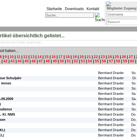
Mitglieder Zugang
Startseite
.
Downloads
.
Kontakt
ikel übersichtlich gelistet...
 werden pro Seite angezeigt...
sst haben...
8
|
9
|
10
|
11
|
12
|
13
|
14
|
15
|
16
|
17
|
18
|
19
|
20
|
21
|
22
|
23
|
24
|
25
|
26
|
27
|
1
|
42
|
43
|
44
|
45
|
46
|
47
|
48
|
49
|
50
|
51
|
52
|
53
|
54
|
55
|
56
|
57
|
58
|
59
|
60
|
#Autor:
#Da
Bernhard Draxler
So.
neue Schuljahr
Bernhard Draxler
Di.
 lernen
Bernhard Draxler
So.
Bernhard Draxler
So.
Bernhard Draxler
Sa.
5.09.2009
Bernhard Draxler
Sa.
)
Bernhard Draxler
So.
sdienst
Bernhard Draxler
So.
. Kl. NMS
Bernhard Draxler
Do.
sen
Bernhard Draxler
Do.
Bernhard Draxler
Do.
Kl.)
Bernhard Draxler
Do.
l.)
Bernhard Draxler
Do.